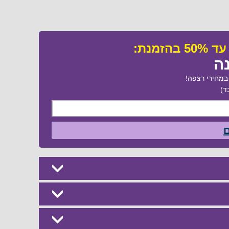
נה
מחירי רצפה!
ד)
ם