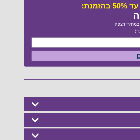
ה
מחירי רצפה!
ד)
ם