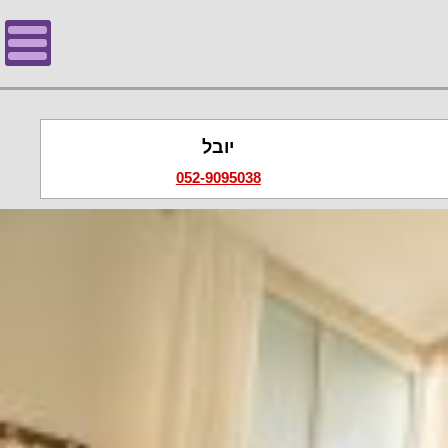
יובל
052-9095038