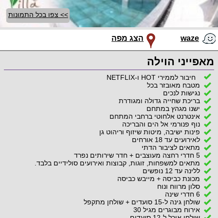
>> צפו בכל התמונות
waze
הצג מפה
מאפייני הוילה
חיבור לממירי HOT ו-NETFLIX
מטבח מאובזר בכל
נגישות לנכים
בריכת שחייה גדולה ומגודרת
ישנו מגהץ במתחם
אינטרנט אלחוטי ברחבי המתחם
נוף פנורמי אל הים והבריכה
פינות ישיבה, מיטות שיזוף וריהוט גן
לאירועים עד 18 אורחים
מתאים לציבור הדתי
5 חדרי רחצה מעוצבים + חדר שירותים נפרד
מתאים למשפחות, זוגות, קבוצות ואירועים סולידיים בלבד.
ללינה עד 12 נופשים
מכונת כביסה + מייבש כביסה
סלון מרווח ונוח
6 חדרי שינה
שולחן גינה ל-15 סועדים + שולחן מתקפל
אירוח מבוגרים מגיל 30
שולחן אוכל ל-12 סועדים