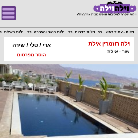
;
וילות יוקרה למסיבות ונופש מבית VillaVilla
וילות - עמוד ראשי
וילות בדרום
וילות בנגב והערבה
וילות באילת
וילה רוזמרין אילת
אדי / טלי / שירה
ישוב
:
אילת
הוסר מפרסום