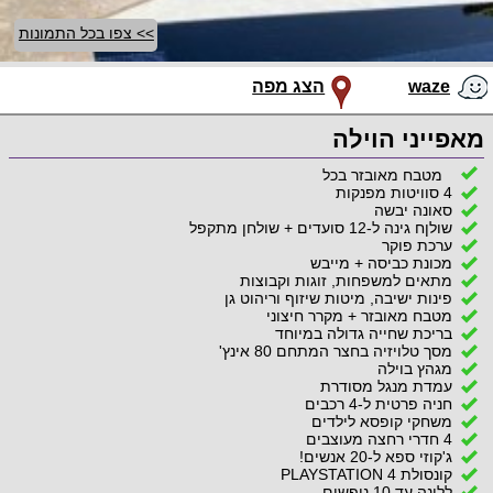
>> צפו בכל התמונות
waze
הצג מפה
מאפייני הוילה
מטבח מאובזר בכל
4 סוויטות מפנקות
סאונה יבשה
שולןח גינה ל-12 סועדים + שולחן מתקפל
ערכת פוקר
מכונת כביסה + מייבש
מתאים למשפחות, זוגות וקבוצות
פינות ישיבה, מיטות שיזוף וריהוט גן
מטבח מאובזר + מקרר חיצוני
בריכת שחייה גדולה במיוחד
מסך טלויזיה בחצר המתחם 80 אינץ'
מגהץ בוילה
עמדת מנגל מסודרת
חניה פרטית ל-4 רכבים
משחקי קופסא לילדים
4 חדרי רחצה מעוצבים
ג'קוזי ספא ל-20 אנשים!
קונסולת PLAYSTATION 4
ללינה עד 10 נופשים