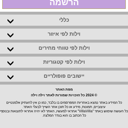
הרשמה
כללי
וילות לפי איזור
וילות לפי טווחי מחירים
וילות לפי קטגוריות
יישובים פופולריים
מפת האתר
© 2024 כל הזכויות שמורות לאתר וילה וילה
כל המידע באתר נמצא באחריות המפרסמים בו בלבד, כמו כן אין להעתיק אלמנטיים
עיצוביים, תמונות, מידע או כל תוכן אחר השייך לבעלי האתר.
כל העושה שימוש באתר "VillaVilla" אחראי למעשיו, האתר לא יהיה אחראי לתוצאות ובנוסף
כל הכתוב בו הוא בגדר המלצה.