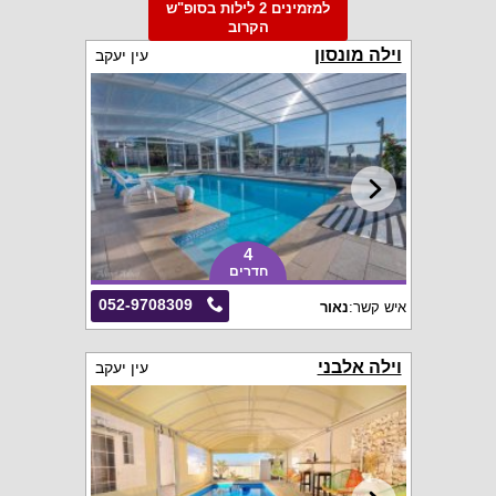
למזמינים 2 לילות בסופ"ש
הקרוב
וילה מונסון
עין יעקב
4
חדרים
052-9708309
איש קשר:
נאור
וילה אלבני
עין יעקב