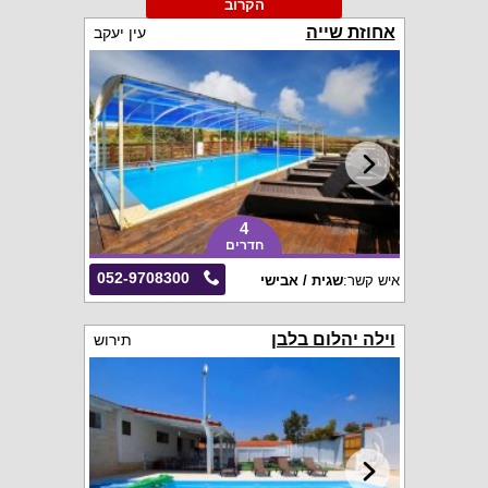
הקרוב
אחוזת שייה
עין יעקב
4
חדרים
052-9708300
איש קשר:
שגית / אבישי
וילה יהלום בלבן
תירוש