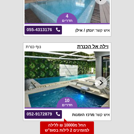
4
חדרים
055-4313176
איש קשר:
יונתן / אילן
וילה אל הכנרת
נוף כנרת
10
חדרים
052-9172879
איש קשר:
מרכז הזמנות
החל מ10000 ₪ ללילה
למזמינים 2 לילות בסופ"ש