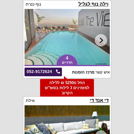
וילה נוף לגליל
נוף כנרת
4
חדרים
052-9172624
איש קשר:
מרכז הזמנות
החל מ5250 ₪ ללילה
למזמינים 3 לילות בסופ"ש
הקרוב
די אנד די
אילת