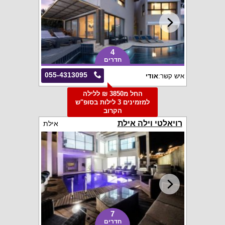
4
חדרים
055-4313095
איש קשר:
אודי
החל מ3850 ₪ ללילה
למזמינים 3 לילות בסופ"ש
הקרוב
רויאלטי וילה אילת
אילת
7
חדרים