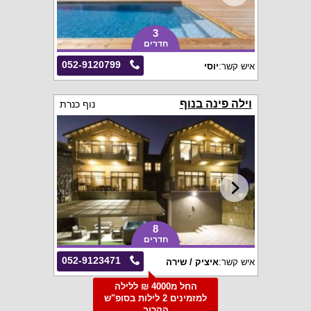
3
חדרים
052-9120799
איש קשר:
יוסי
וילה פינה בנוף
נוף כנרת
8
חדרים
052-9123471
איש קשר:
איציק / שירה
החל מ4000 ₪ ללילה
למזמינים 2 לילות בסופ"ש
הקרוב