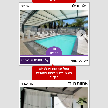
וילה ונילה
שתולה
10
חדרים
052-9708108
איש קשר:
צחי
החל מ10000 ₪ ללילה
למזמינים 2 לילות בסופ"ש
הקרוב
אחוזת רוורי
נוף כנרת