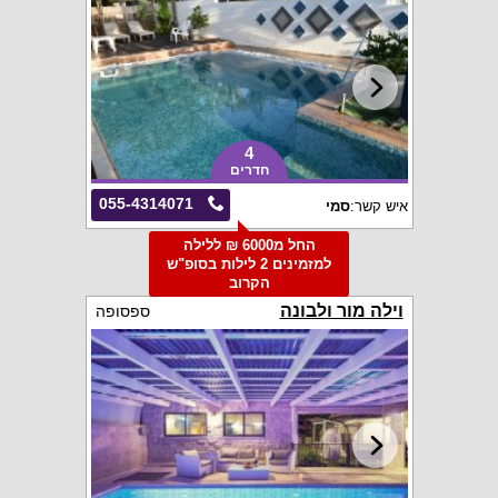
4
חדרים
055-4314071
איש קשר:
סמי
החל מ6000 ₪ ללילה
למזמינים 2 לילות בסופ"ש
הקרוב
וילה מור ולבונה
ספסופה