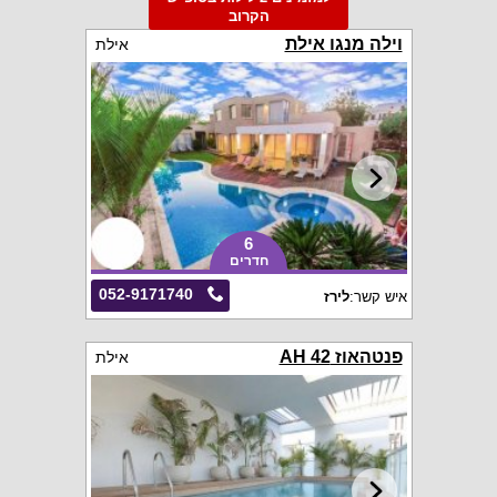
הקרוב
וילה מנגו אילת
אילת
6
חדרים
052-9171740
איש קשר:
לירז
פנטהאוז AH 42
אילת