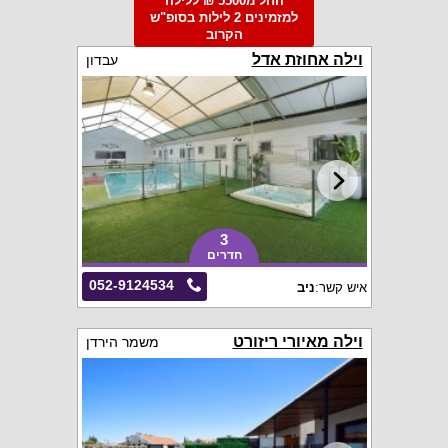
החל מ5500 ₪ ללילה
למזמינים 2 לילות בסופ"ש
הקרוב
וילה אחוזת אדל
עבדון
3
חדרים
052-9124534
איש קשר:
ניב
וילה מאיורי ריזורט
משמר הירדן