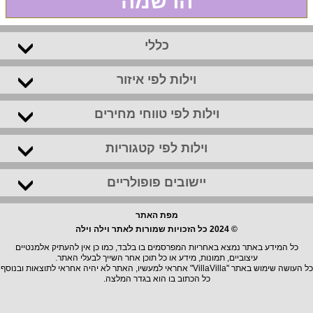
הרשמה
כללי
וילות לפי איזור
וילות לפי טווחי מחירים
וילות לפי קטגוריות
יישובים פופולריים
מפת האתר
© 2024 כל הזכויות שמורות לאתר וילה וילה
כל המידע באתר נמצא באחריות המפרסמים בו בלבד, כמו כן אין להעתיק אלמנטיים
עיצוביים, תמונות, מידע או כל תוכן אחר השייך לבעלי האתר.
כל העושה שימוש באתר "VillaVilla" אחראי למעשיו, האתר לא יהיה אחראי לתוצאות ובנוסף
כל הכתוב בו הוא בגדר המלצה.