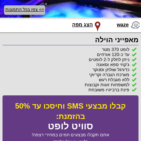
>> צפו בכל התמונות
waze
הצג מפה
מאפייני הוילה
לופט 370 מטר
עד כ-120 אורחים
ניתן לחלק ל-2 לופטים
ג'קוזי ספא וסאונה
כדורגל שולחן וסנוקר
מערכת הגברה וקריוקי
ללא מגבלת רעש
למשפחות זוגות וקבוצות
פינת ברביקיו משובחת
קבלו מבצעי SMS וחיסכו עד 50%
בהזמנת:
סוויט לופט
אתם תקבלו מבצעים חמים במחירי רצפה!