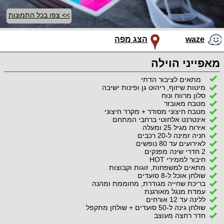
>> צפו בכל התמונות
waze
הצג מפה
מאפייני הוילה
מתאים לציבור הדתי
מיטות שיזוף, ריהוט גן ופינות ישיבה
סלון מרווח ונוח
מטבח מאובזר
מטבח חיצוני מסודר + מקרר חיצוני
אינטרנט אלחוטי ברחבי המתחם
אירוח מגיל 25 ומעלה
חניה זמינה ל-20 רכבים
לאירועים עד 80 נופשים
2 חדרי שינה מפנקים
חיבור לממירי HOT
מתאים למשפחות, זוגות וקבוצות
שולחן אוכל ל-8 סועדים
בריכת שחייה מגודרת, מחוממת ומהנה
עמדת מנגל מאורגנת
ללינה עד 12 אורחים
שולחן גינה ל-50 סועדים + שולחן מתקפל
חדר רחצה מעוצב