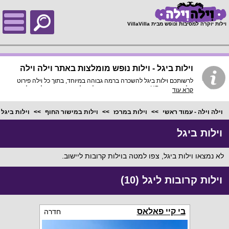
;
וילות יוקרה למסיבות ונופש מבית VillaVilla
וילות ביגל - וילות נופש מומלצות באתר וילה וילה
לרשותכם וילות ביגל להשכרה ברמה גבוהה במיוחד, בתוך כל וילה פירוט
מלא, תמונות HD והכי חשוב התאמה מלאה לסמארטפונים ולטאבלטים,
קרא עוד
היכנסו עכשיו!
וילה וילה - עמוד ראשי
וילות במרכז
וילות במישור החוף
וילות ביגל
)
וילות ביגל
לא נמצאו וילות ביגל, צפו למטה בוילות קרובות ליישוב.
וילות קרובות ליגל (10)
בי קיי פאלאס
חדרה