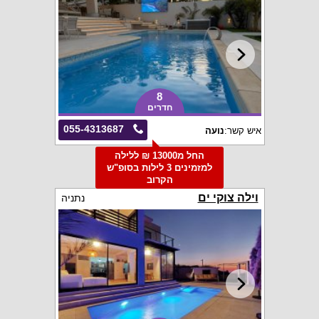
8
חדרים
055-4313687
איש קשר:
נועה
החל מ13000 ₪ ללילה
למזמינים 3 לילות בסופ"ש
הקרוב
וילה צוקי ים
נתניה