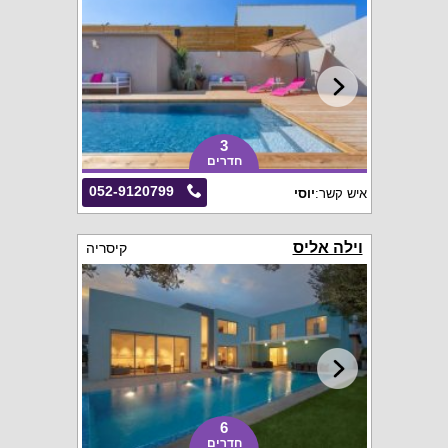
3
חדרים
052-9120799
איש קשר:
יוסי
וילה אליס
קיסריה
6
חדרים