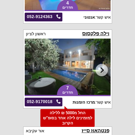
4
חדרים
052-9124363
איש קשר:
אנטוני
וילה פלקסוס
ראשון לציון
7
חדרים
052-9170018
איש קשר:
מרכז הזמנות
החל מ5000 ₪ ללילה
למזמינים לילה אחד בסופ"ש
הקרוב
פנטהאוז סייז
אור עקיבא