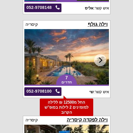
052-9708148
איש קשר:
אליס
וילה גולף
קיסריה
7
חדרים
052-9708100
איש קשר:
שי
החל מ12500 ₪ ללילה
למזמינים 2 לילות בסופ"ש
הקרוב
וילה לפקדה קיסריה
קיסריה