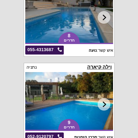
8
חדרים
055-4313687
איש קשר:
נועה
וילה קיארה
נתניה
9
חדרים
052-9120797
איש קשר:
מרכז הזמנות