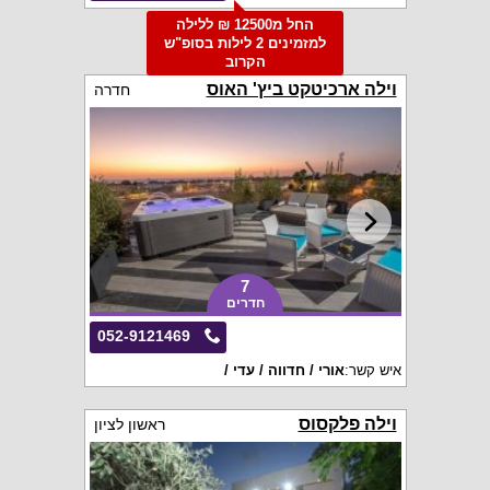
החל מ12500 ₪ ללילה
למזמינים 2 לילות בסופ"ש
הקרוב
וילה ארכיטקט ביץ' האוס
חדרה
7
חדרים
052-9121469
איש קשר:
אורי / חדווה / עדי /
וילה פלקסוס
ראשון לציון