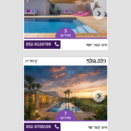
3
חדרים
052-9120799
איש קשר:
יוסי
וילה גולף
קיסריה
7
חדרים
052-9708100
איש קשר:
שי