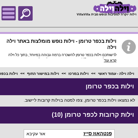
;
וילות יוקרה למסיבות ונופש מבית VillaVilla
וילות בכפר טרומן - וילות נופש מומלצות באתר וילה
וילה
לרשותכם וילות בכפר טרומן להשכרה ברמה גבוהה במיוחד, בתוך כל וילה
פירוט מלא, תמונות HD והכי חשוב התאמה מלאה לסמארטפונים
קרא עוד
ולטאבלטים, היכנסו עכשיו!
וילה וילה - עמוד ראשי
וילות במרכז
וילות במישור החוף
וילות בכפר
וילות בכפר טרומן
לא נמצאו וילות בכפר טרומן, צפו למטה בוילות קרובות ליישוב.
וילות קרובות לכפר טרומן (10)
פנטהאוז סייז
אור עקיבא