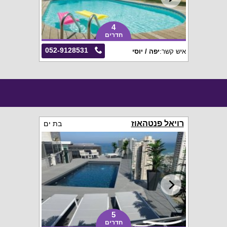
4
חדרים
052-9128531
איש קשר:
יפה / יוסי
רויאל פנטהאוז
בת ים
5
חדרים