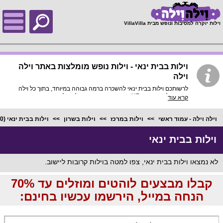
;
וילות יוקרה למסיבות ונופש מבית VillaVilla
וילות בבית ינאי - וילות נופש מומלצות באתר וילה
וילה
לרשותכם וילות בבית ינאי להשכרה ברמה גבוהה במיוחד, בתוך כל וילה
פירוט מלא, תמונות HD והכי חשוב התאמה מלאה לסמארטפונים
קרא עוד
ולטאבלטים, היכנסו עכשיו!
וילה וילה - עמוד ראשי
וילות במרכז
וילות בשרון
וילות בבית ינאי
(0)
וילות בבית ינאי
לא נמצאו וילות בבית ינאי, צפו למטה בוילות קרובות ליישוב.
קבלו מבצעים לוהטים ומוזלים עד 70%
הנחה במייל, הירשמו עכשיו בחינם: