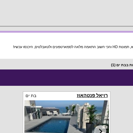
ם, היכנסו עכשיו!
ות בבת ים
(1)
רויאל פנטהאוז
בת ים