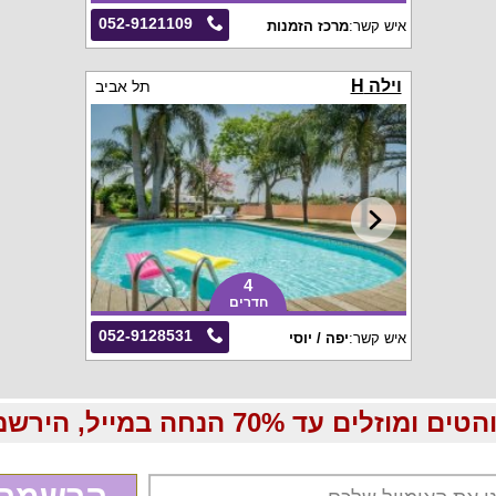
052-9121109
איש קשר:
מרכז הזמנות
וילה H
תל אביב
4
חדרים
052-9128531
איש קשר:
יפה / יוסי
70 הנחה במייל, הירשמו עכשיו בחינם: