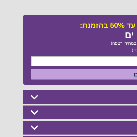
 ים
מחירי רצפה!
ד)
ם