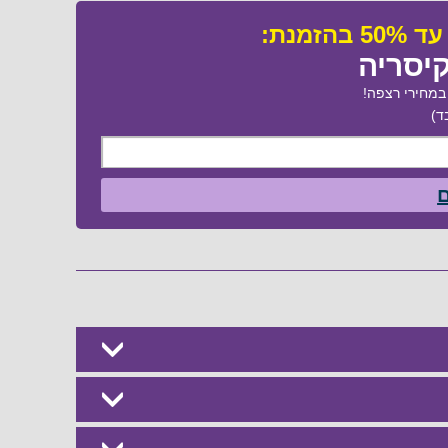
יסריה
מחירי רצפה!
ד)
ם