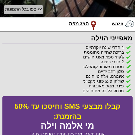
>> צפו בכל התמונות
waze
הצג מפה
מאפייני הוילה
4 חדרי שינה יוקרתיים
בריכת שחייה מחוממת
ג'קוזי ספא מענג חושים
2 חדרי רחצה
מטבח מאובזר קומפלט
סלון רחב ידיים
אינטרנט אלחוטי חינם
שולחן פינג פונג מקצועי
פינת מנגל מאובזרת
מרחק הליכה מחוף הים
קבלו מבצעי SMS וחיסכו עד 50%
בהזמנת:
מי אלמה וילה
אתם תקבלו מבצעים חמים במחירי רצפה!