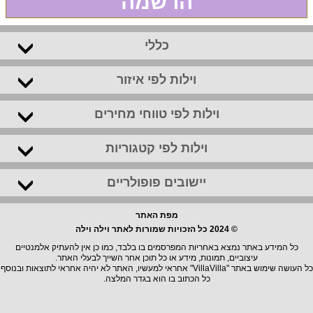
הרשמה
כללי
וילות לפי איזור
וילות לפי טווחי מחירים
וילות לפי קטגוריות
יישובים פופולריים
מפת האתר
© 2024 כל הזכויות שמורות לאתר וילה וילה
כל המידע באתר נמצא באחריות המפרסמים בו בלבד, כמו כן אין להעתיק אלמנטיים
עיצוביים, תמונות, מידע או כל תוכן אחר השייך לבעלי האתר.
כל העושה שימוש באתר "VillaVilla" אחראי למעשיו, האתר לא יהיה אחראי לתוצאות ובנוסף
כל הכתוב בו הוא בגדר המלצה.