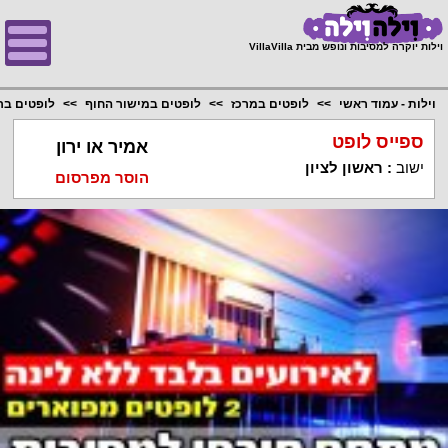
;
וילות יוקרה למסיבות ונופש מבית VillaVilla
וילות - עמוד ראשי
לופטים במרכז
לופטים במישור החוף
לופטים ברא
ספייס לופט
אמיר או ירון
ישוב
:
ראשון לציון
הוסר מפרסום