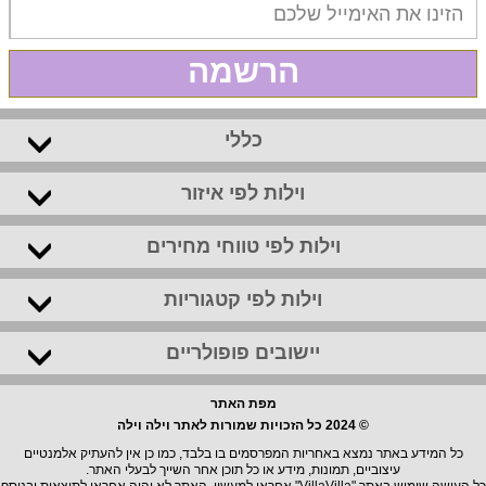
הרשמה
כללי
וילות לפי איזור
וילות לפי טווחי מחירים
וילות לפי קטגוריות
יישובים פופולריים
מפת האתר
© 2024 כל הזכויות שמורות לאתר וילה וילה
כל המידע באתר נמצא באחריות המפרסמים בו בלבד, כמו כן אין להעתיק אלמנטיים
עיצוביים, תמונות, מידע או כל תוכן אחר השייך לבעלי האתר.
כל העושה שימוש באתר "VillaVilla" אחראי למעשיו, האתר לא יהיה אחראי לתוצאות ובנוסף