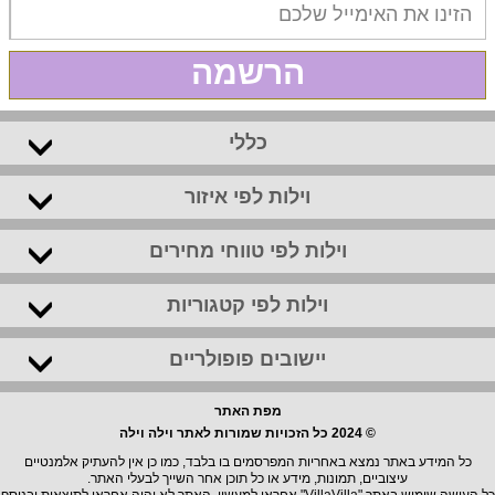
הרשמה
כללי
וילות לפי איזור
וילות לפי טווחי מחירים
וילות לפי קטגוריות
יישובים פופולריים
מפת האתר
© 2024 כל הזכויות שמורות לאתר וילה וילה
כל המידע באתר נמצא באחריות המפרסמים בו בלבד, כמו כן אין להעתיק אלמנטיים
עיצוביים, תמונות, מידע או כל תוכן אחר השייך לבעלי האתר.
כל העושה שימוש באתר "VillaVilla" אחראי למעשיו, האתר לא יהיה אחראי לתוצאות ובנוסף