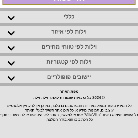
כללי
וילות לפי איזור
וילות לפי טווחי מחירים
וילות לפי קטגוריות
יישובים פופולריים
מפת האתר
© 2024 כל הזכויות שמורות לאתר וילה וילה
כל המידע באתר נמצא באחריות המפרסמים בו בלבד, כמו כן אין להעתיק אלמנטיים
עיצוביים, תמונות, מידע או כל תוכן אחר השייך לבעלי האתר.
כל העושה שימוש באתר "VillaVilla" אחראי למעשיו, האתר לא יהיה אחראי לתוצאות ובנוסף
כל הכתוב בו הוא בגדר המלצה.