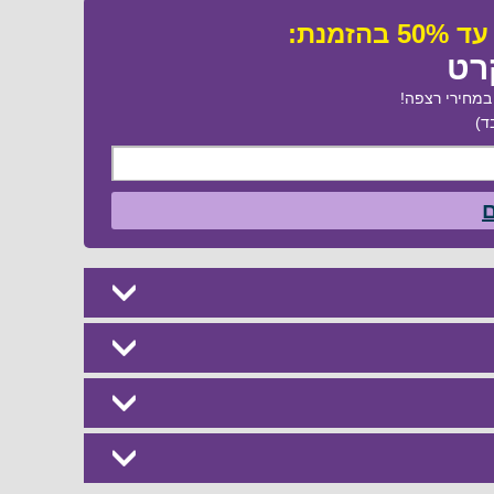
רט
מחירי רצפה!
ד)
ם