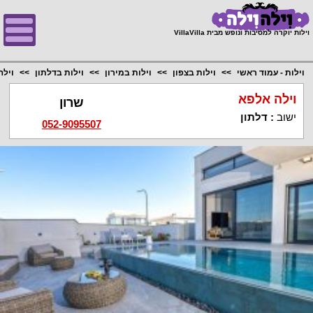
;
וילות יוקרה למסיבות ונופש מבית VillaVilla
וילות - עמוד ראשי
וילות בצפון
וילות במירון
וילות בדלתון
וילה
וילה אלפא
שרון
ישוב
:
דלתון
052-9095507