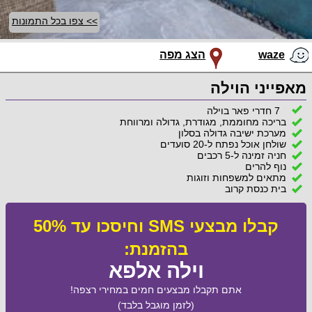
>> צפו בכל התמונות
waze
הצג מפה
מאפייני הוילה
7 חדרי פאר בוילה
בריכה מחוממת, מגודרת, גדולה ומרווחת
מערכת ישיבה גדולה בסלון
שולחן אוכל נפתח ל-20 סועדים
חניה זמינה ל-5 רכבים
נוף להרים
מתאים למשפחות וזוגות
בית כנסת קרוב
קבלו מבצעי SMS וחיסכו עד 50%
בהזמנת:
וילה אלפא
אתם תקבלו מבצעים חמים במחירי רצפה!
(לזמן מוגבל בלבד)