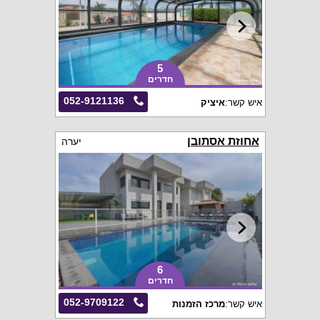
5
חדרים
052-9121136
איש קשר:
איציק
אחוזת אסתובן
יערה
6
חדרים
052-9709122
איש קשר:
מרכז הזמנות