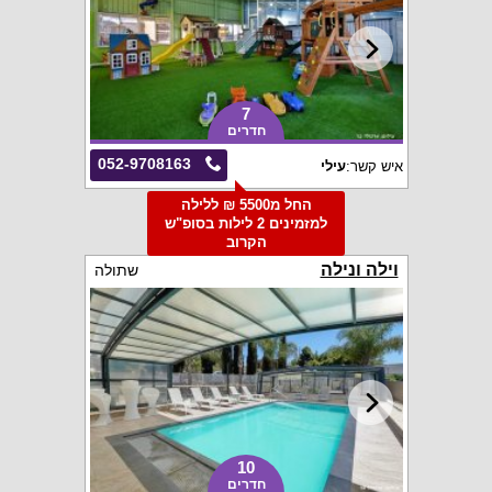
7
חדרים
052-9708163
איש קשר:
עילי
החל מ5500 ₪ ללילה
למזמינים 2 לילות בסופ"ש
הקרוב
וילה ונילה
שתולה
10
חדרים