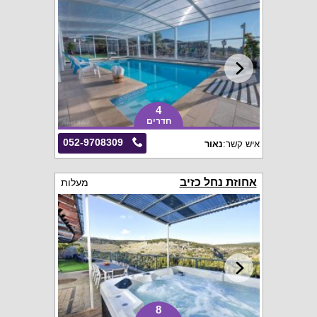
4
חדרים
052-9708309
איש קשר:
נאור
אחוזת נחל כזיב
מעלות
8