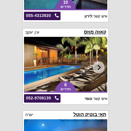
10
חדרים
055-4313920
איש קשר:
לירון
קאזה מוזס
עין יעקב
6
חדרים
052-9708139
איש קשר:
טומי
תאי בוטיק הוטל
יערה