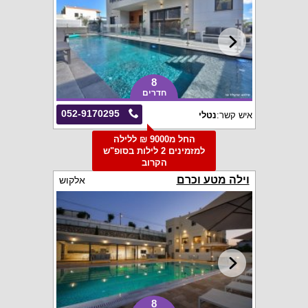
8
חדרים
052-9170295
איש קשר:
נטלי
החל מ9000 ₪ ללילה
למזמינים 2 לילות בסופ"ש
הקרוב
וילה מטע וכרם
אלקוש
8