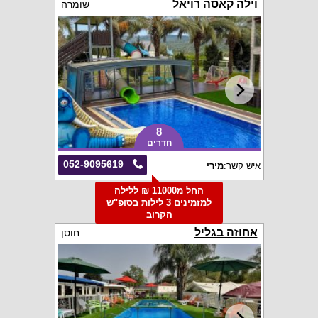
וילה קאסה רויאל
שומרה
8
חדרים
052-9095619
איש קשר:
מירי
החל מ11000 ₪ ללילה
למזמינים 3 לילות בסופ"ש
הקרוב
אחוזה בגליל
חוסן