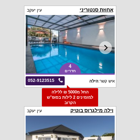
אחוזת סנטוריני
עין יעקב
4
חדרים
052-9123515
איש קשר:
הילה
החל מ5000 ₪ ללילה
למזמינים 2 לילות בסופ"ש
הקרוב
וילה מילגרוס בוטיק
עין יעקב