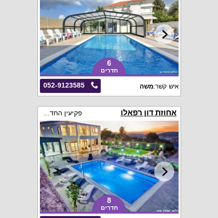
6
חדרים
052-9123585
איש קשר:
משה
אחוזת דון רפאלו
פקיעין החדשה
8
חדרים