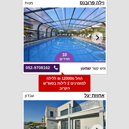
וילה פרובנס
מנות
10
חדרים
052-9708162
איש קשר:
שמעון
החל מ12000 ₪ ללילה
למזמינים 2 לילות בסופ"ש
הקרוב
אחוזת יגל
עבדון