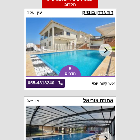
הקרוב
רוז גרדן בוטיק
עין יעקב
8
חדרים
055-4313246
איש קשר:
יוסי
אחוזת צוריאל
צוריאל