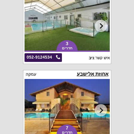
3
חדרים
052-9124534
איש קשר:
ניב
אחוזת אלישבע
עמקה
7
חדרים