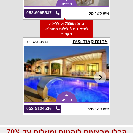
חדרים
052-9095537
איש קשר:
טל
החל מ7000 ₪ ללילה
למזמינים 3 לילות בסופ"ש
הקרוב
אחוזת קאזה מיה
נתיב השיירה
4
חדרים
052-9124536
איש קשר:
מירי
קבלו מבצעים לוהטים ומוזלים עד 70%