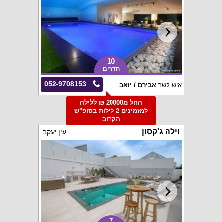
10
חדרים
052-9708153
איש קשר:
אבירם / יואב
החל מ20000 ₪ ללילה
למזמינים 2 לילות בסופ"ש
הקרוב
וילה ג'קסון
עין יעקב
7