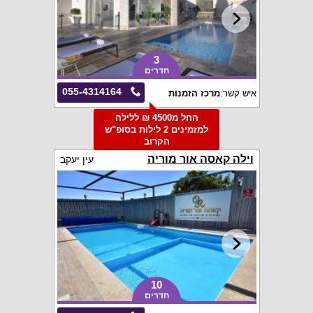
3
חדרים
055-4314164
איש קשר:
מרכז הזמנות
החל מ4500 ₪ ללילה
למזמינים 2 לילות בסופ"ש
הקרוב
וילה קאסה אור מוריה
עין יעקב
10
חדרים