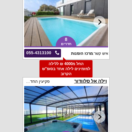
8
חדרים
055-4313100
איש קשר:
מרכז הזמנות
החל מ4000 ₪ ללילה
למזמינים לילה אחד בסופ"ש
הקרוב
וילה אל סלוודור
פקיעין החדשה