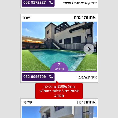
052-9172227
איש קשר:
אסנת / אשרי
אחוזת יערה
יערה
7
חדרים
052-9095709
איש קשר:
אבי
החל מ8500 ₪ ללילה
למזמינים 3 לילות בסופ"ש
הקרוב
אחוזת ינון
שלומי