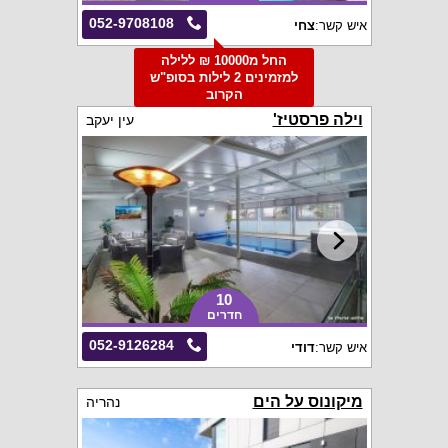
052-9708108
איש קשר:
צחי
החל מ10000 ₪ ללילה
למזמינים 2 לילות בסופ"ש
הקרוב
וילה פרסטיז'
עין יעקב
10
חדרים
052-9126284
איש קשר:
דודי
מיקונוס על הים
נהריה