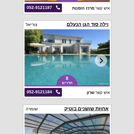
052-9121187
איש קשר:
מרכז הזמנות
וילה סוד הגן הנעלם
צוריאל
8
חדרים
052-9121184
איש קשר:
שרון
אחוזת שושנים בוטיק
שומרה