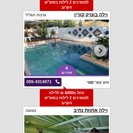
למזמינים 2 לילות בסופ"ש
הקרוב
וילה בוטיק קורין
גרנות הגליל
4
חדרים
055-4314071
איש קשר:
סמי
החל מ6000 ₪ ללילה
למזמינים 2 לילות בסופ"ש
הקרוב
וילה אחוזת נתיב
נטועה