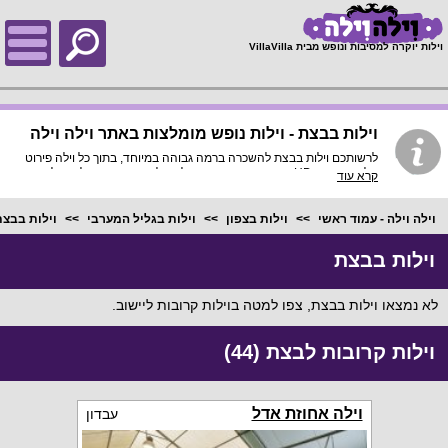
;
וילות יוקרה למסיבות ונופש מבית VillaVilla
וילות בבצת - וילות נופש מומלצות באתר וילה וילה
לרשותכם וילות בבצת להשכרה ברמה גבוהה במיוחד, בתוך כל וילה פירוט
מלא, תמונות HD והכי חשוב התאמה מלאה לסמארטפונים ולטאבלטים,
קרא עוד
היכנסו עכשיו!
וילה וילה - עמוד ראשי
וילות בצפון
וילות בגליל המערבי
וילות בבצ
וילות בבצת
לא נמצאו וילות בבצת, צפו למטה בוילות קרובות ליישוב.
וילות קרובות לבצת (44)
וילה אחוזת אדל
עבדון