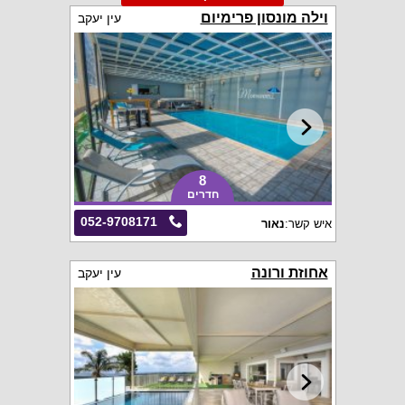
וילה מונסון פרימיום
עין יעקב
8
חדרים
052-9708171
איש קשר:
נאור
אחוזת ורונה
עין יעקב