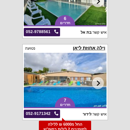
6
חדרים
052-9788561
איש קשר:
בת אל
וילה אחוזת ליאן
נטועה
7
חדרים
052-9171342
איש קשר:
לידור
החל מ6000 ₪ ללילה
למזמינים 2 לילות בסופ"ש