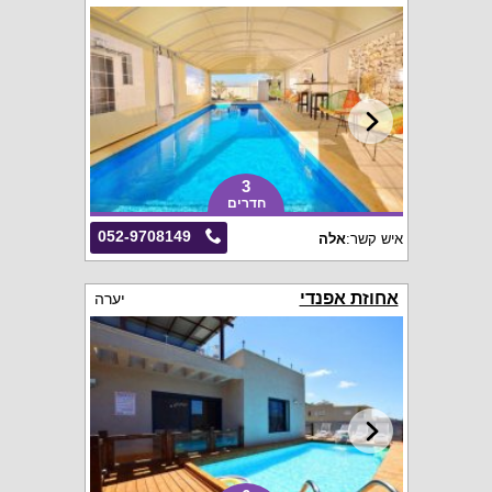
3
חדרים
052-9708149
איש קשר:
אלה
אחוזת אפנדי
יערה