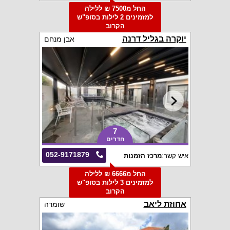
החל מ7500 ₪ ללילה
למזמינים 2 לילות בסופ"ש
הקרוב
יוקרה בגליל דרנה
אבן מנחם
7
חדרים
052-9171879
איש קשר:
מרכז הזמנות
החל מ6666 ₪ ללילה
למזמינים 3 לילות בסופ"ש
הקרוב
אחוזת ליאב
שומרה