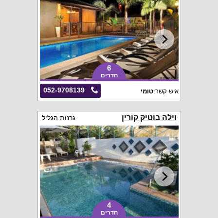
6
חדרים
052-9708139
איש קשר:
טומי
וילה בוטיק קורין
גרנות הגליל
4
חדרים