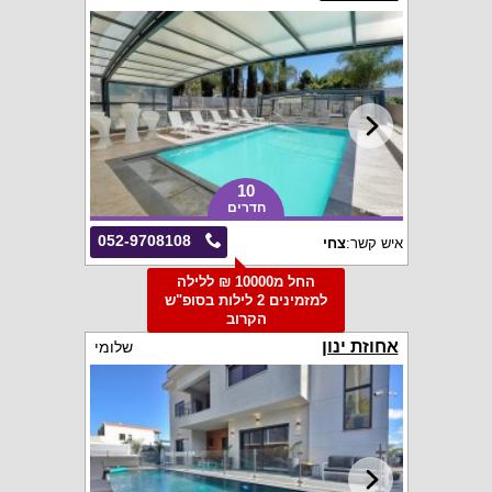
10
חדרים
052-9708108
איש קשר:
צחי
החל מ10000 ₪ ללילה
למזמינים 2 לילות בסופ"ש
הקרוב
אחוזת ינון
שלומי