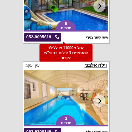
8
חדרים
052-9095619
איש קשר:
מירי
החל מ11000 ₪ ללילה
למזמינים 3 לילות בסופ"ש
הקרוב
וילה אלבני
עין יעקב
3
חדרים
052-9708149