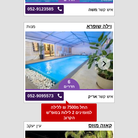
052-9123585
איש קשר:
משה
וילה שופרא
מנות
6
חדרים
052-9095573
איש קשר:
אריק
החל מ7500 ₪ ללילה
למזמינים 2 לילות בסופ"ש
הקרוב
קאזה מוזס
עין יעקב