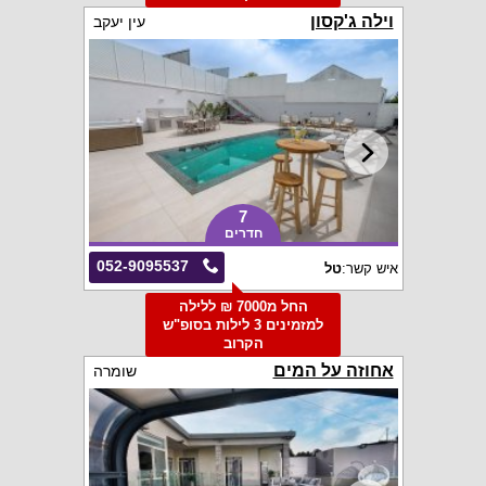
וילה ג'קסון
עין יעקב
7
חדרים
052-9095537
איש קשר:
טל
החל מ7000 ₪ ללילה
למזמינים 3 לילות בסופ"ש
הקרוב
אחוזה על המים
שומרה