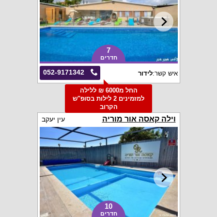
7
חדרים
052-9171342
איש קשר:
לידור
החל מ6000 ₪ ללילה
למזמינים 2 לילות בסופ"ש
הקרוב
וילה קאסה אור מוריה
עין יעקב
10
חדרים