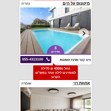
מיקונוס על הים
נהריה
8
חדרים
055-4313100
איש קשר:
מרכז הזמנות
החל מ4000 ₪ ללילה
למזמינים לילה אחד בסופ"ש
הקרוב
אחוזת רוי
שומרה