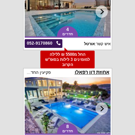
4
חדרים
052-9170860
איש קשר:
אורטל
החל מ5500 ₪ ללילה
למזמינים 3 לילות בסופ"ש
הקרוב
אחוזת דון רפאלו
פקיעין החדשה
8
חדרים