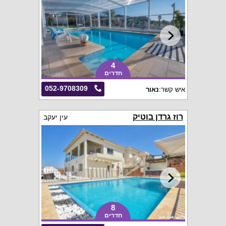
4
חדרים
052-9708309
איש קשר:
נאור
רוז גרדן בוטיק
עין יעקב
8
חדרים