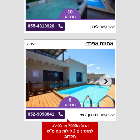
10
חדרים
055-4313920
איש קשר:
לירון
אחוזת אפנדי
יערה
6
חדרים
052-9098841
איש קשר:
בת חן / שי
החל מ7000 ₪ ללילה
למזמינים 2 לילות בסופ"ש
הקרוב