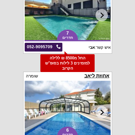
7
חדרים
052-9095709
איש קשר:
אבי
החל מ8500 ₪ ללילה
למזמינים 3 לילות בסופ"ש
הקרוב
אחוזת ליאב
שומרה
6
חדרים