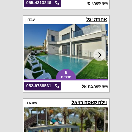
055-4313246
איש קשר:
יוסי
אחוזת יגל
עבדון
6
חדרים
052-9788561
איש קשר:
בת אל
וילה קאסה רויאל
שומרה