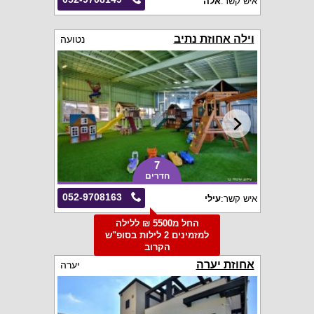
איש קשר:
אלה
וילה אחוזת נתיב
נטועה
7
חדרים
052-9708163
איש קשר:
עילי
החל מ5500 ₪ ללילה
למזמינים 2 לילות בסופ"ש
הקרוב
אחוזת יערה
יערה