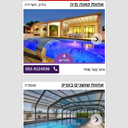
אחוזת קאזה מיה
נתיב השיירה
4
חדרים
052-9124536
איש קשר:
מירי
אחוזת שושנים בוטיק
שומרה