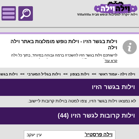
;
וילות יוקרה למסיבות ונופש מבית VillaVilla
וילות בגשר הזיו - וילות נופש מומלצות באתר וילה
וילה
לרשותכם וילות בגשר הזיו להשכרה ברמה גבוהה במיוחד, בתוך כל וילה
פירוט מלא, תמונות HD והכי חשוב התאמה מלאה לסמארטפונים
קרא עוד
ולטאבלטים, היכנסו עכשיו!
וילה וילה - עמוד ראשי
וילות בצפון
וילות בגליל המערבי
וילות בגשר
וילות בגשר הזיו
לא נמצאו וילות בגשר הזיו, צפו למטה בוילות קרובות ליישוב.
וילות קרובות לגשר הזיו (44)
וילה פרסטיז'
עין יעקב