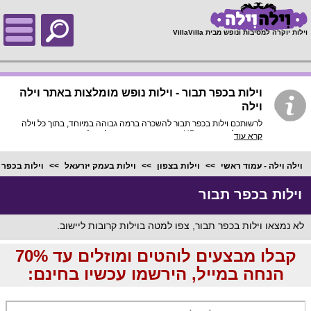
;
וילות יוקרה למסיבות ונופש מבית VillaVilla
וילות בכפר תבור - וילות נופש מומלצות באתר וילה
וילה
לרשותכם וילות בכפר תבור להשכרה ברמה גבוהה במיוחד, בתוך כל וילה
פירוט מלא, תמונות HD והכי חשוב התאמה מלאה לסמארטפונים
קרא עוד
ולטאבלטים, היכנסו עכשיו!
וילה וילה - עמוד ראשי
וילות בצפון
וילות בעמק יזרעאל
וילות בכפר 
וילות בכפר תבור
לא נמצאו וילות בכפר תבור, צפו למטה בוילות קרובות ליישוב.
קבלו מבצעים לוהטים ומוזלים עד 70%
הנחה במייל, הירשמו עכשיו בחינם: