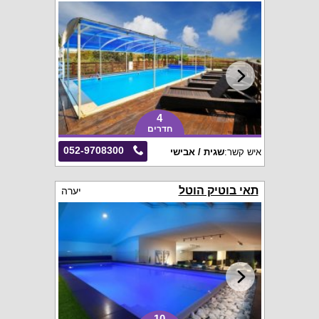
4
חדרים
052-9708300
איש קשר:
שגית / אבישי
תאי בוטיק הוטל
יערה
10