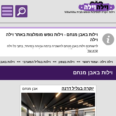
;
וילות יוקרה למסיבות ונופש מבית VillaVilla
וילות באבן מנחם - וילות נופש מומלצות באתר וילה
וילה
לרשותכם וילות באבן מנחם להשכרה ברמה גבוהה במיוחד, בתוך כל וילה
פירוט מלא, תמונות HD והכי חשוב התאמה מלאה לסמארטפונים
קרא עוד
ולטאבלטים, היכנסו עכשיו!
וילה וילה - עמוד ראשי
וילות בצפון
וילות בגליל המערבי
וילות באבן
וילות באבן מנחם
יוקרה בגליל דרנה
אבן מנחם