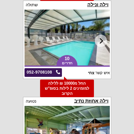
וילה ונילה
שתולה
10
חדרים
052-9708108
איש קשר:
צחי
החל מ10000 ₪ ללילה
למזמינים 2 לילות בסופ"ש
הקרוב
וילה אחוזת נתיב
נטועה