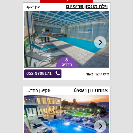
וילה מונסון פרימיום
עין יעקב
8
חדרים
052-9708171
איש קשר:
נאור
אחוזת דון רפאלו
פקיעין החדשה