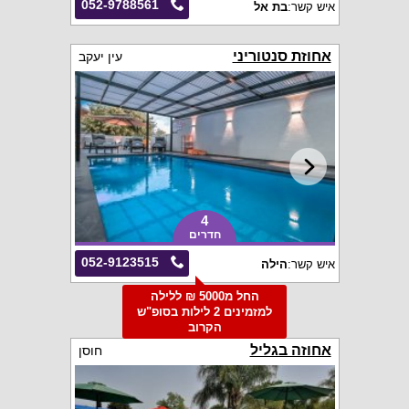
052-9788561
איש קשר:
בת אל
אחוזת סנטוריני
עין יעקב
4
חדרים
052-9123515
איש קשר:
הילה
החל מ5000 ₪ ללילה
למזמינים 2 לילות בסופ"ש
הקרוב
אחוזה בגליל
חוסן