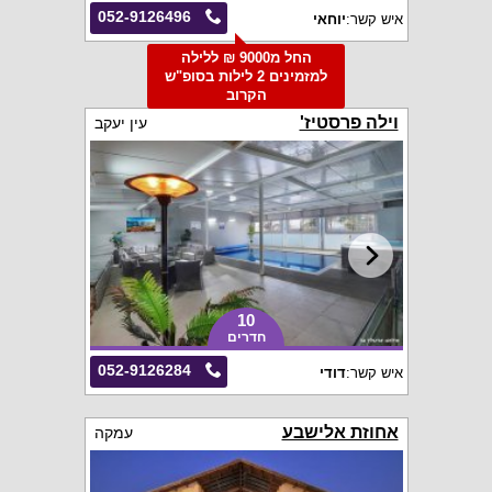
052-9126496
איש קשר:
יוחאי
החל מ9000 ₪ ללילה
למזמינים 2 לילות בסופ"ש
הקרוב
וילה פרסטיז'
עין יעקב
10
חדרים
052-9126284
איש קשר:
דודי
אחוזת אלישבע
עמקה