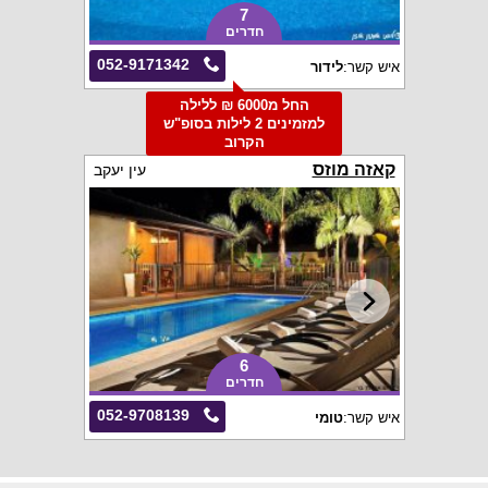
7
חדרים
052-9171342
איש קשר:
לידור
החל מ6000 ₪ ללילה
למזמינים 2 לילות בסופ"ש
הקרוב
קאזה מוזס
עין יעקב
6
חדרים
052-9708139
איש קשר:
טומי