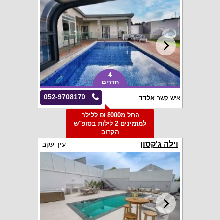
4
חדרים
052-9708170
איש קשר:
אלדד
החל מ8000 ₪ ללילה
למזמינים 2 לילות בסופ"ש
הקרוב
וילה ג'קסון
עין יעקב