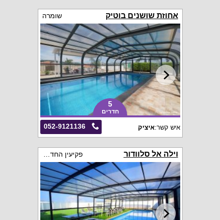
אחוזת שושנים בוטיק
שומרה
5
חדרים
052-9121136
איש קשר:
איציק
וילה אל סלוודור
פקיעין החדשה