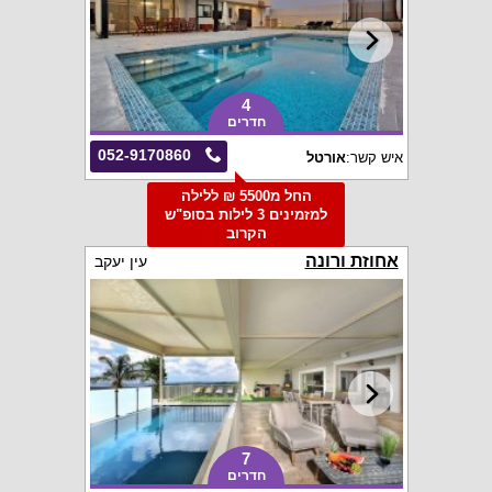
4
חדרים
052-9170860
איש קשר:
אורטל
החל מ5500 ₪ ללילה
למזמינים 3 לילות בסופ"ש
הקרוב
אחוזת ורונה
עין יעקב
7
חדרים