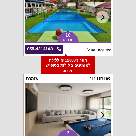
10
חדרים
055-4314108
איש קשר:
אורלי
החל מ12000 ₪ ללילה
למזמינים 2 לילות בסופ"ש
הקרוב
אחוזת רוי
שומרה
7