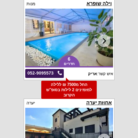
וילה שופרא
מנות
6
חדרים
052-9095573
איש קשר:
אריק
החל מ7500 ₪ ללילה
למזמינים 2 לילות בסופ"ש
הקרוב
אחוזת יערה
יערה