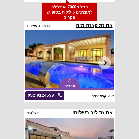
החל מ7000 ₪ ללילה
למזמינים 3 לילות בסופ"ש
הקרוב
אחוזת קאזה מיה
נתיב השיירה
4
חדרים
052-9124536
איש קשר:
מירי
אחוזת ליב בשלומי
שלומי