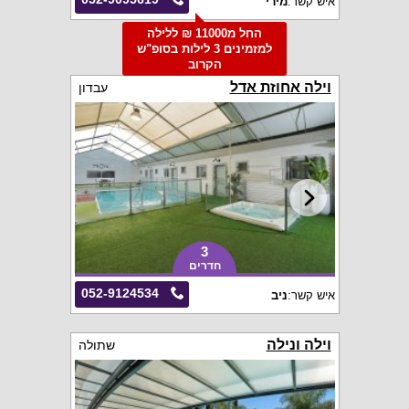
איש קשר:
מירי
החל מ11000 ₪ ללילה
למזמינים 3 לילות בסופ"ש
הקרוב
וילה אחוזת אדל
עבדון
3
חדרים
052-9124534
איש קשר:
ניב
וילה ונילה
שתולה