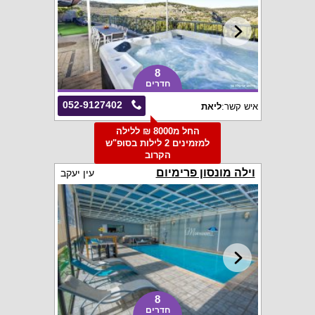
8
חדרים
052-9127402
איש קשר:
ליאת
החל מ8000 ₪ ללילה
למזמינים 2 לילות בסופ"ש
הקרוב
וילה מונסון פרימיום
עין יעקב
8
חדרים