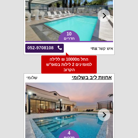
10
חדרים
052-9708108
איש קשר:
צחי
החל מ10000 ₪ ללילה
למזמינים 2 לילות בסופ"ש
הקרוב
אחוזת ליב בשלומי
שלומי
4
חדרים