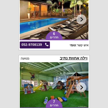
6
חדרים
052-9708139
איש קשר:
טומי
וילה אחוזת נתיב
נטועה
7
חדרים