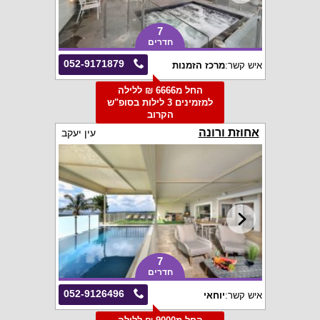
7
חדרים
052-9171879
איש קשר:
מרכז הזמנות
החל מ6666 ₪ ללילה
למזמינים 3 לילות בסופ"ש
הקרוב
אחוזת ורונה
עין יעקב
7
חדרים
052-9126496
איש קשר:
יוחאי