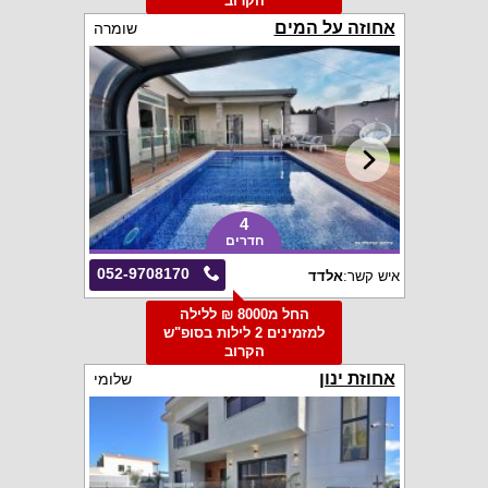
הקרוב
אחוזה על המים
שומרה
4
חדרים
052-9708170
איש קשר:
אלדד
החל מ8000 ₪ ללילה
למזמינים 2 לילות בסופ"ש
הקרוב
אחוזת ינון
שלומי