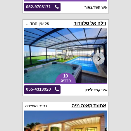
052-9708171
איש קשר:
נאור
וילה אל סלוודור
פקיעין החדשה
10
חדרים
055-4313920
איש קשר:
לירון
אחוזת קאזה מיה
נתיב השיירה