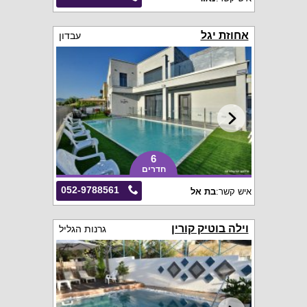
אחוזת יגל
עבדון
6
חדרים
052-9788561
איש קשר:
בת אל
וילה בוטיק קורין
גרנות הגליל