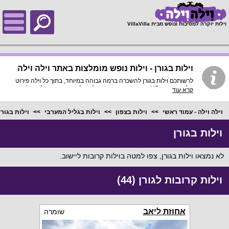
;
וילות יוקרה למסיבות ונופש מבית VillaVilla
וילות בגורן - וילות נופש מומלצות באתר וילה וילה
לרשותכם וילות בגורן להשכרה ברמה גבוהה במיוחד, בתוך כל וילה פירוט
מלא, תמונות HD והכי חשוב התאמה מלאה לסמארטפונים ולטאבלטים,
קרא עוד
היכנסו עכשיו!
וילה וילה - עמוד ראשי
וילות בצפון
וילות בגליל המערבי
וילות בגורן
וילות בגורן
לא נמצאו וילות בגורן, צפו למטה בוילות קרובות ליישוב.
וילות קרובות לגורן (44)
אחוזת ליאב
שומרה