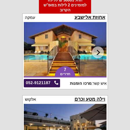
החל מ9000 ₪ ללילה
למזמינים 2 לילות בסופ"ש
הקרוב
אחוזת אלישבע
עמקה
7
חדרים
052-9121187
איש קשר:
מרכז הזמנות
וילה מטע וכרם
אלקוש