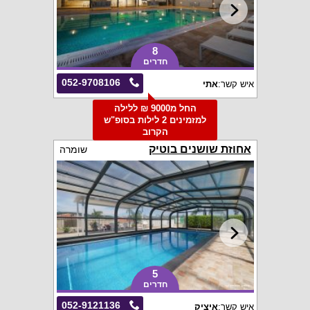
8
חדרים
052-9708106
איש קשר:
אתי
החל מ9000 ₪ ללילה
למזמינים 2 לילות בסופ"ש
הקרוב
אחוזת שושנים בוטיק
שומרה
5
חדרים
052-9121136
איש קשר:
איציק