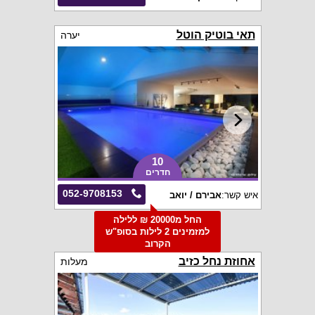
תאי בוטיק הוטל
יערה
10
חדרים
052-9708153
איש קשר:
אבירם / יואב
החל מ20000 ₪ ללילה
למזמינים 2 לילות בסופ"ש
הקרוב
אחוזת נחל כזיב
מעלות