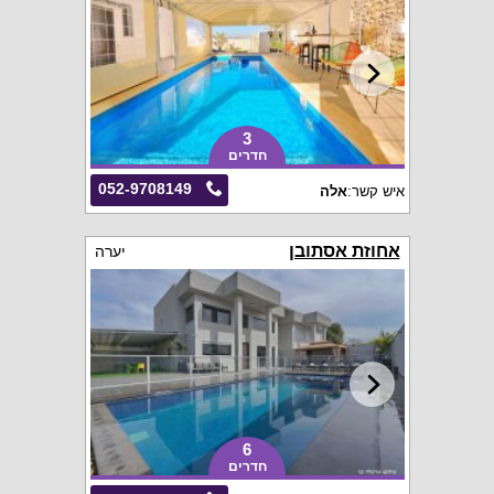
3
חדרים
052-9708149
איש קשר:
אלה
אחוזת אסתובן
יערה
6
חדרים