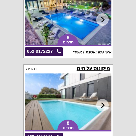
8
חדרים
052-9172227
איש קשר:
אסנת / אשרי
מיקונוס על הים
נהריה
8
חדרים