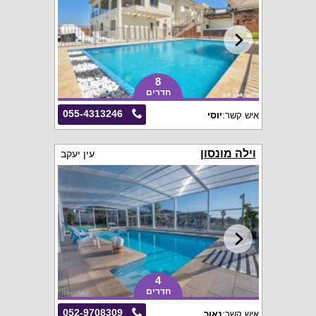
8
חדרים
055-4313246
איש קשר:
יוסי
וילה מונסון
עין יעקב
4
חדרים
052-9708309
איש קשר:
נאור