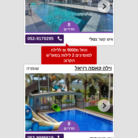
8
חדרים
052-9170295
איש קשר:
נטלי
החל מ9000 ₪ ללילה
למזמינים 2 לילות בסופ"ש
הקרוב
וילה קאסה רויאל
שומרה
8
חדרים
052-9095619