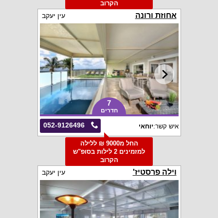
הקרוב
אחוזת ורונה
עין יעקב
7
חדרים
052-9126496
איש קשר:
יוחאי
החל מ9000 ₪ ללילה
למזמינים 2 לילות בסופ"ש
הקרוב
וילה פרסטיז'
עין יעקב