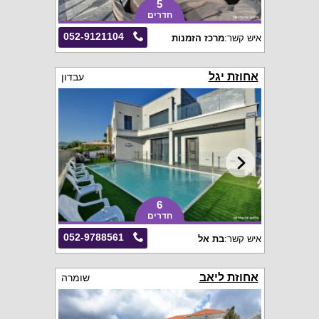
5
חדרים
052-9121104
איש קשר:
מרכז הזמנות
אחוזת יגל
עבדון
6
חדרים
052-9788561
איש קשר:
בת אל
אחוזת ליאב
שומרה