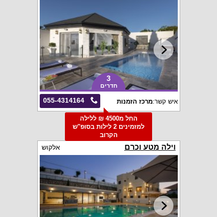
3
חדרים
055-4314164
איש קשר:
מרכז הזמנות
החל מ4500 ₪ ללילה
למזמינים 2 לילות בסופ"ש
הקרוב
וילה מטע וכרם
אלקוש