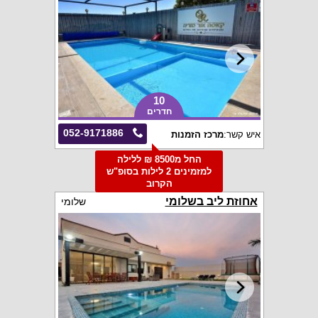
10
חדרים
052-9171886
איש קשר:
מרכז הזמנות
החל מ8500 ₪ ללילה
למזמינים 2 לילות בסופ"ש
הקרוב
אחוזת ליב בשלומי
שלומי