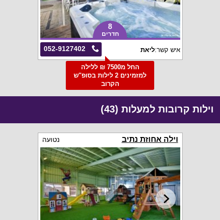
8
חדרים
052-9127402
איש קשר:
ליאת
החל מ7500 ₪ ללילה
למזמינים 2 לילות בסופ"ש
הקרוב
וילות קרובות למעלות (43)
וילה אחוזת נתיב
נטועה