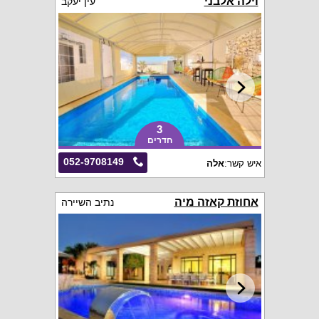
וילה אלבני
עין יעקב
3
חדרים
052-9708149
איש קשר:
אלה
אחוזת קאזה מיה
נתיב השיירה