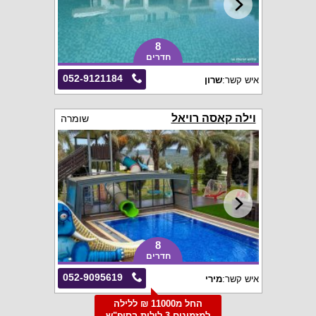
8
חדרים
052-9121184
איש קשר:
שרון
וילה קאסה רויאל
שומרה
8
חדרים
052-9095619
איש קשר:
מירי
החל מ11000 ₪ ללילה
למזמינים 3 לילות בסופ"ש