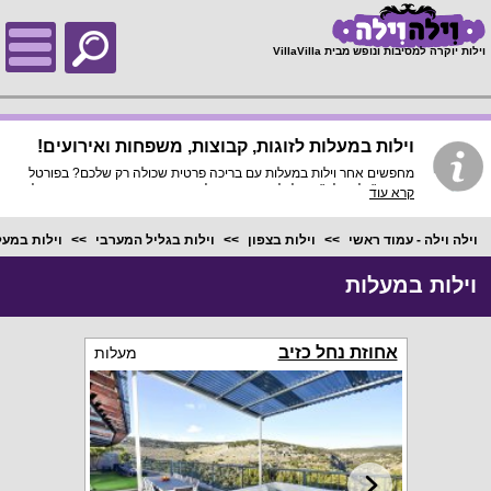
;
וילות יוקרה למסיבות ונופש מבית VillaVilla
וילות במעלות לזוגות, קבוצות, משפחות ואירועים!
מחפשים אחר וילות במעלות עם בריכה פרטית שכולה רק שלכם? בפורטל
הנופש "וילה וילה" תוכלו למצוא שפע וילות נופש מפוארות ויפות בהן תוכלו
קרא עוד
לקיים חגיגה שלא נגמרת!
וילה וילה - עמוד ראשי
וילות בצפון
וילות בגליל המערבי
וילות במעל
וילות במעלות
אחוזת נחל כזיב
מעלות