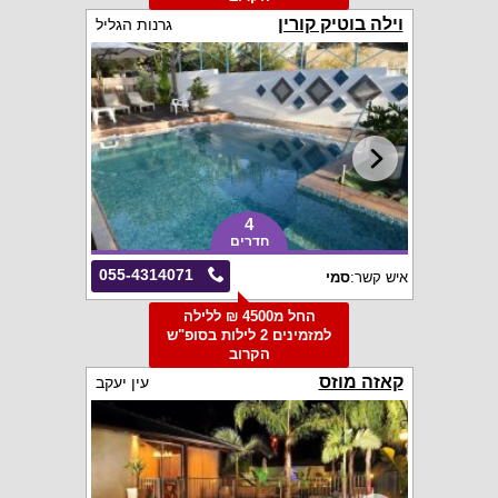
וילה בוטיק קורין
גרנות הגליל
4
חדרים
055-4314071
איש קשר:
סמי
החל מ4500 ₪ ללילה
למזמינים 2 לילות בסופ"ש
הקרוב
קאזה מוזס
עין יעקב