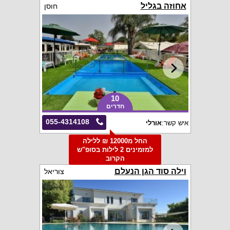
אחוזה בגליל
חוסן
10
חדרים
055-4314108
איש קשר:
אורלי
החל מ12000 ₪ ללילה
למזמינים 2 לילות בסופ"ש
הקרוב
וילה סוד הגן הנעלם
צוריאל