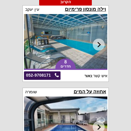
הקרוב
וילה מונסון פרימיום
עין יעקב
8
חדרים
052-9708171
איש קשר:
נאור
אחוזה על המים
שומרה