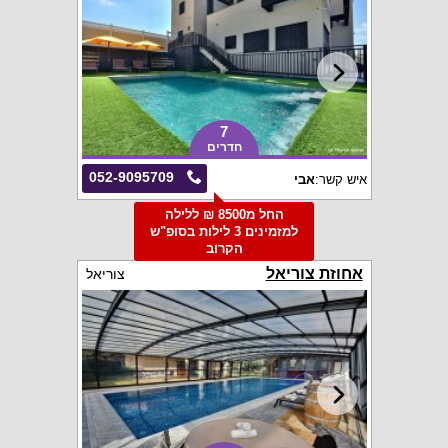
7
חדרים
052-9095709
איש קשר:
אבי
החל מ8500 ₪ ללילה
למזמינים 3 לילות בסופ"ש
הקרוב
אחוזת צוריאל
צוריאל