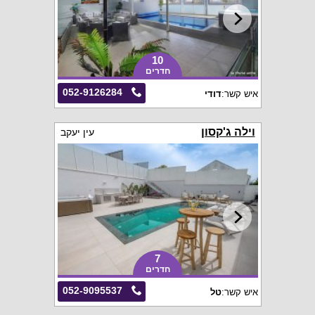
10
חדרים
052-9126284
איש קשר:
דודי
וילה ג'קסון
עין יעקב
7
חדרים
052-9095537
איש קשר:
טל