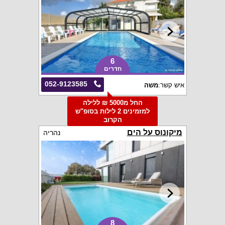
6
חדרים
052-9123585
איש קשר:
משה
החל מ5000 ₪ ללילה
למזמינים 2 לילות בסופ"ש
הקרוב
מיקונוס על הים
נהריה
8