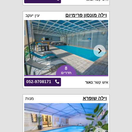
וילה מונסון פרימיום
עין יעקב
8
חדרים
052-9708171
איש קשר:
נאור
וילה שופרא
מנות