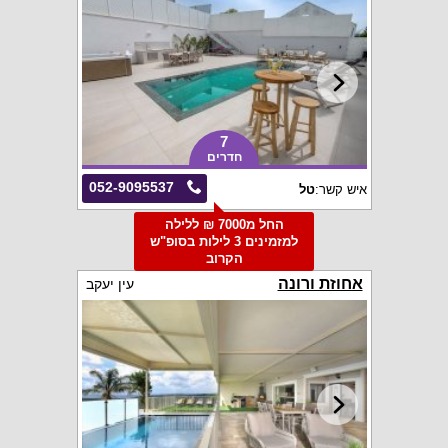
7
חדרים
052-9095537
איש קשר:
טל
החל מ7000 ₪ ללילה
למזמינים 3 לילות בסופ"ש
הקרוב
אחוזת ורונה
עין יעקב