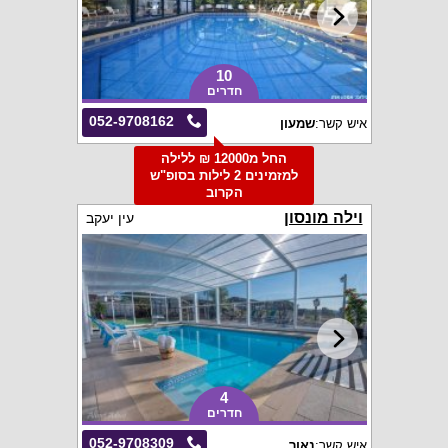
10
חדרים
052-9708162
איש קשר:
שמעון
החל מ12000 ₪ ללילה
למזמינים 2 לילות בסופ"ש
הקרוב
וילה מונסון
עין יעקב
4
חדרים
052-9708309
איש קשר:
נאור