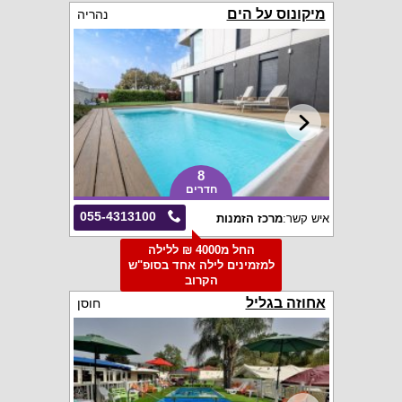
מיקונוס על הים
נהריה
8
חדרים
055-4313100
איש קשר:
מרכז הזמנות
החל מ4000 ₪ ללילה
למזמינים לילה אחד בסופ"ש
הקרוב
אחוזה בגליל
חוסן