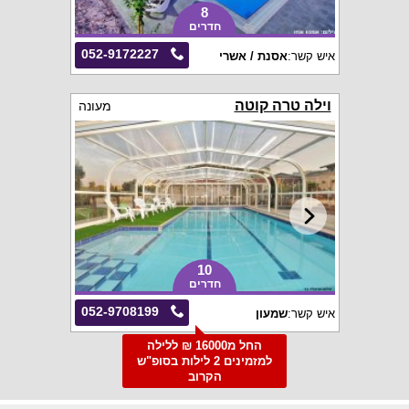
8
חדרים
052-9172227
איש קשר:
אסנת / אשרי
וילה טרה קוטה
מעונה
10
חדרים
052-9708199
איש קשר:
שמעון
החל מ16000 ₪ ללילה
למזמינים 2 לילות בסופ"ש
הקרוב