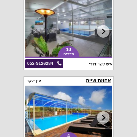
10
חדרים
052-9126284
איש קשר:
דודי
אחוזת שייה
עין יעקב
4