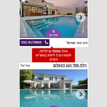
4
חדרים
052-9170860
איש קשר:
אורטל
החל מ5500 ₪ ללילה
למזמינים 3 לילות בסופ"ש
הקרוב
וילה סוד הגן הנעלם
צוריאל