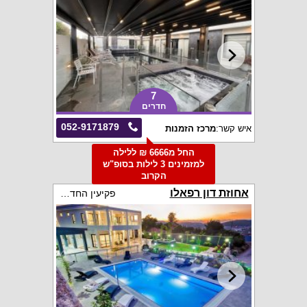
7
חדרים
052-9171879
איש קשר:
מרכז הזמנות
החל מ6666 ₪ ללילה
למזמינים 3 לילות בסופ"ש
הקרוב
אחוזת דון רפאלו
פקיעין החדשה