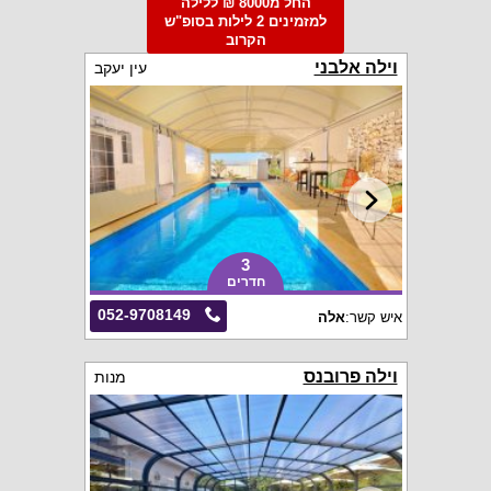
החל מ8000 ₪ ללילה
למזמינים 2 לילות בסופ"ש
הקרוב
וילה אלבני
עין יעקב
3
חדרים
052-9708149
איש קשר:
אלה
וילה פרובנס
מנות