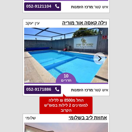
052-9121104
איש קשר:
מרכז הזמנות
וילה קאסה אור מוריה
עין יעקב
10
חדרים
052-9171886
איש קשר:
מרכז הזמנות
החל מ8500 ₪ ללילה
למזמינים 2 לילות בסופ"ש
הקרוב
אחוזת ליב בשלומי
שלומי