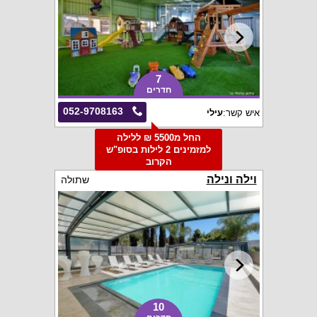
7
חדרים
052-9708163
איש קשר:
עילי
החל מ5500 ₪ ללילה
למזמינים 2 לילות בסופ"ש
הקרוב
וילה ונילה
שתולה
10