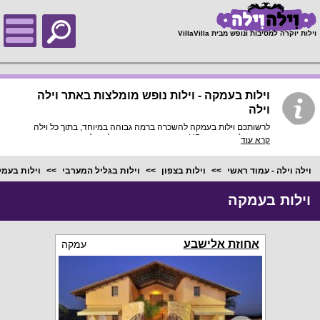
;
וילות יוקרה למסיבות ונופש מבית VillaVilla
וילות בעמקה - וילות נופש מומלצות באתר וילה
וילה
לרשותכם וילות בעמקה להשכרה ברמה גבוהה במיוחד, בתוך כל וילה
פירוט מלא, תמונות HD והכי חשוב התאמה מלאה לסמארטפונים
קרא עוד
ולטאבלטים, היכנסו עכשיו!
וילה וילה - עמוד ראשי
וילות בצפון
וילות בגליל המערבי
וילות בעמ
וילות בעמקה
אחוזת אלישבע
עמקה