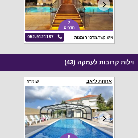
7
חדרים
052-9121187
איש קשר:
מרכז הזמנות
וילות קרובות לעמקה (43)
אחוזת ליאב
שומרה
6