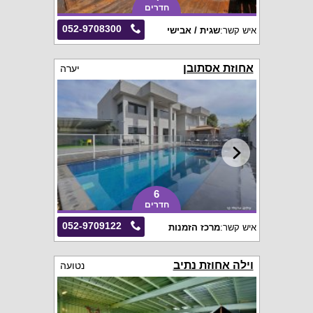
חדרים
052-9708300
איש קשר:
שגית / אבישי
אחוזת אסתובן
יערה
6
חדרים
052-9709122
איש קשר:
מרכז הזמנות
וילה אחוזת נתיב
נטועה