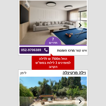
7
חדרים
052-9706389
איש קשר:
מרכז הזמנות
החל מ7500 ₪ ללילה
למזמינים 3 לילות בסופ"ש
הקרוב
וילה מרטינלה
לימן