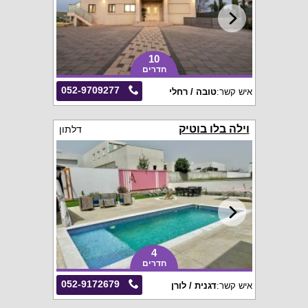
10
חדרים
052-9709277
איש קשר:
טובה / רחלי
וילה בלו בוטיק
דלתון
4
חדרים
052-9172679
איש קשר:
דגנית / לורן