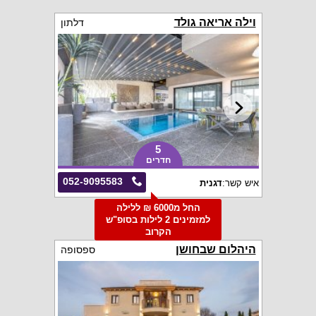
וילה אריאה גולד
דלתון
5
חדרים
052-9095583
איש קשר:
דגנית
החל מ6000 ₪ ללילה
למזמינים 2 לילות בסופ"ש
הקרוב
היהלום שבחושן
ספסופה