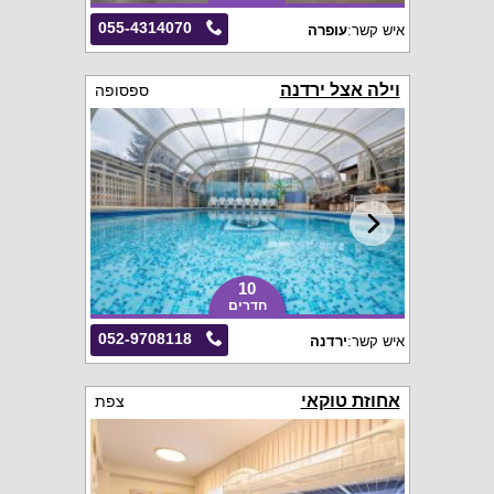
055-4314070
איש קשר:
עופרה
וילה אצל ירדנה
ספסופה
10
חדרים
052-9708118
איש קשר:
ירדנה
אחוזת טוקאי
צפת