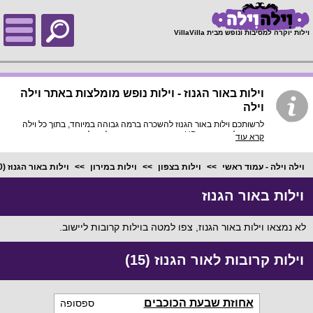
;
וילות יוקרה למסיבות ונופש מבית VillaVilla
וילות באור הגנוז - וילות נופש מומלצות באתר וילה
וילה
לרשותכם וילות באור הגנוז להשכרה ברמה גבוהה במיוחד, בתוך כל וילה
פירוט מלא, תמונות HD והכי חשוב התאמה מלאה לסמארטפונים
קרא עוד
ולטאבלטים, היכנסו עכשיו!
וילה וילה - עמוד ראשי
וילות בצפון
וילות במירון
וילות באור הגנוז
(0)
וילות באור הגנוז
לא נמצאו וילות באור הגנוז, צפו למטה בוילות קרובות ליישוב.
וילות קרובות לאור הגנוז (15)
אחוזת שבעת הכוכבים
ספסופה