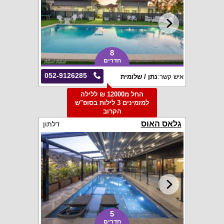
8
חדרים
052-9126285
איש קשר:
נתן / שלומית
החל מ12000 ₪ ללילה
למזמינים 3 לילות בסופ"ש
הקרוב
גלאס האוס
דלתון
5
חדרים