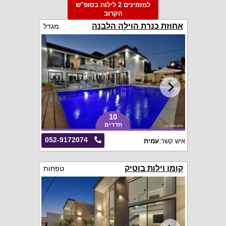
למזמינים 2 לילות בסופ"ש
הקרוב
אחוזת כנרת הוילה הלבנה
מגדל
10
חדרים
052-9172074
איש קשר:
עמית
קומו וילות בוטיק
טפחות