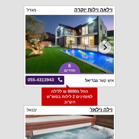
וילאה וילות יוקרה
מגדל
6
חדרים
055-4313943
איש קשר:
גבריאל
החל מ8000 ₪ ללילה
למזמינים 2 לילות בסופ"ש
הקרוב
וילה וילאז'
יבנאל