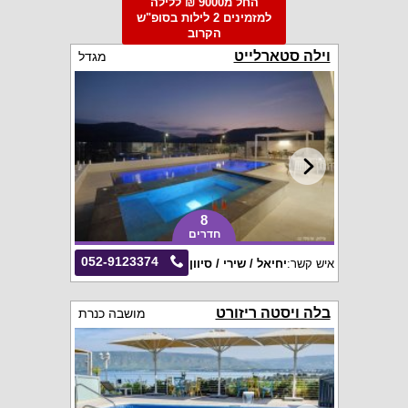
החל מ9000 ₪ ללילה
למזמינים 2 לילות בסופ"ש
הקרוב
וילה סטארלייט
מגדל
8
חדרים
052-9123374
איש קשר:
יחיאל / שירי / סיוון
בלה ויסטה ריזורט
מושבה כנרת