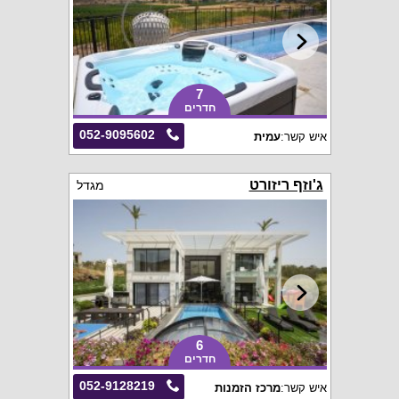
7
חדרים
052-9095602
איש קשר:
עמית
ג'וזף ריזורט
מגדל
6
חדרים
052-9128219
איש קשר:
מרכז הזמנות