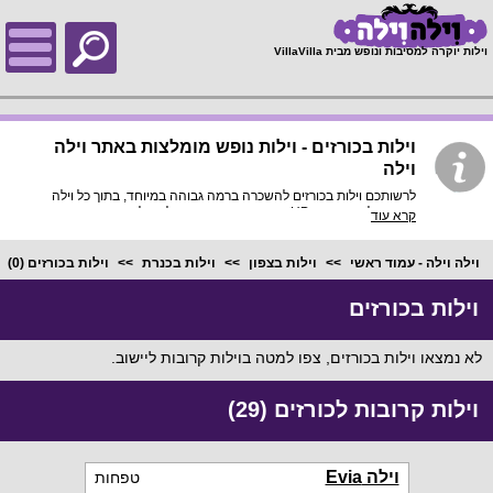
;
וילות יוקרה למסיבות ונופש מבית VillaVilla
וילות בכורזים - וילות נופש מומלצות באתר וילה
וילה
לרשותכם וילות בכורזים להשכרה ברמה גבוהה במיוחד, בתוך כל וילה
פירוט מלא, תמונות HD והכי חשוב התאמה מלאה לסמארטפונים
קרא עוד
ולטאבלטים, היכנסו עכשיו!
וילה וילה - עמוד ראשי
וילות בצפון
וילות בכנרת
וילות בכורזים
(0)
וילות בכורזים
לא נמצאו וילות בכורזים, צפו למטה בוילות קרובות ליישוב.
וילות קרובות לכורזים (29)
וילה Evia
טפחות