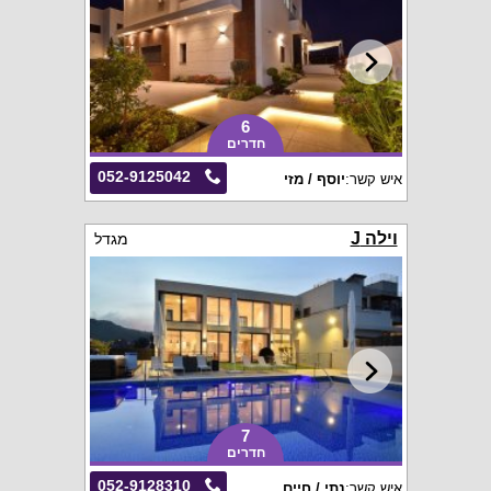
6
חדרים
052-9125042
איש קשר:
יוסף / מזי
וילה J
מגדל
7
חדרים
052-9128310
איש קשר:
נתי / חיים