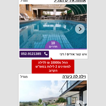
אחוזת איריס הגליל
מגדל
10
חדרים
052-9121385
איש קשר:
איריס / דני
החל מ10000 ₪ ללילה
למזמינים 2 לילות בסופ"ש
הקרוב
וילה לה כינרה
מגדל