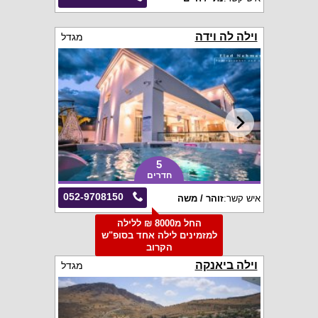
וילה לה וידה
מגדל
5
חדרים
052-9708150
איש קשר:
זוהר / משה
החל מ8000 ₪ ללילה
למזמינים לילה אחד בסופ"ש
הקרוב
וילה ביאנקה
מגדל