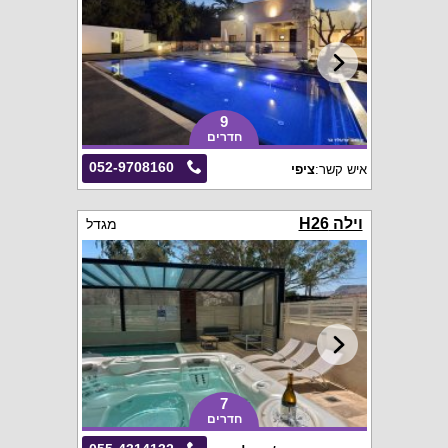
9
חדרים
052-9708160
איש קשר:
ציפי
וילה H26
מגדל
7
חדרים