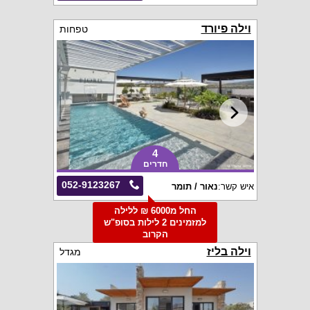
וילה פיורד
טפחות
4
חדרים
052-9123267
איש קשר:
נאור / תומר
החל מ6000 ₪ ללילה
למזמינים 2 לילות בסופ"ש
הקרוב
וילה בליז
מגדל