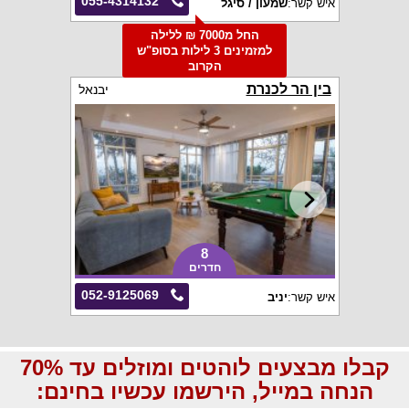
055-4314132
איש קשר:
שמעון / סיגל
החל מ7000 ₪ ללילה
למזמינים 3 לילות בסופ"ש
הקרוב
בין הר לכנרת
יבנאל
8
חדרים
052-9125069
איש קשר:
יניב
קבלו מבצעים לוהטים ומוזלים עד 70%
הנחה במייל, הירשמו עכשיו בחינם: