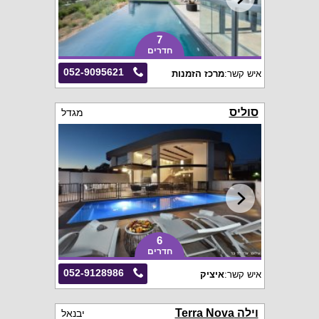
7
חדרים
052-9095621
איש קשר:
מרכז הזמנות
סוליס
מגדל
6
חדרים
052-9128986
איש קשר:
איציק
וילה Terra Nova
יבנאל