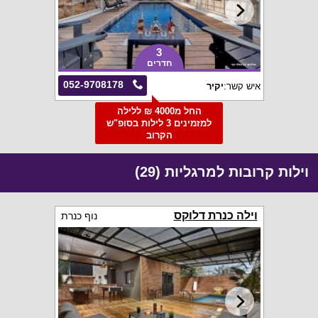
3
חדרים
052-9708178
איש קשר:
יקיר
החל מ4000 ₪ ללילה
למזמינים 3 לילות בסופ"ש
הקרוב
וילות קרובות למרגליות (29)
וילה כנרת דלוקס
נוף כנרת