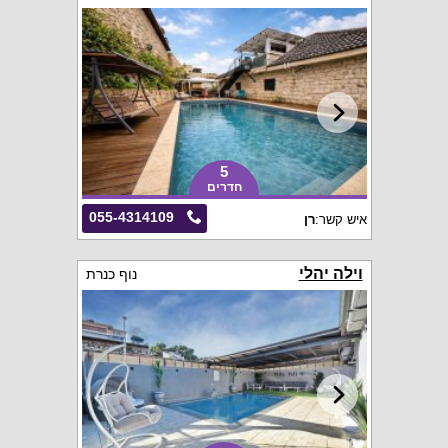
5
חדרים
055-4314109
איש קשר:
רן
וילה יהלי
נוף כנרת