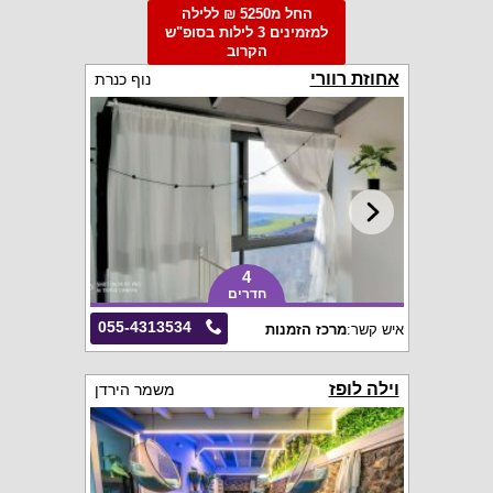
החל מ5250 ₪ ללילה
למזמינים 3 לילות בסופ"ש
הקרוב
אחוזת רוורי
נוף כנרת
4
חדרים
055-4313534
איש קשר:
מרכז הזמנות
וילה לופז
משמר הירדן