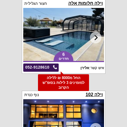
וילה חלומות אלה
חצור הגלילית
6
חדרים
052-9128610
איש קשר:
אלירן
החל מ8000 ₪ ללילה
למזמינים 3 לילות בסופ"ש
הקרוב
וילה 102
נוף כנרת