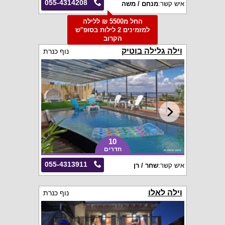
055-4314208
איש קשר:
מנחם / משה
החל מ5500 ₪ ללילה
למזמינים 2 לילות בסופ"ש
הקרוב
וילה גלילה בוטיק
נוף כנרת
10
חדרים
055-4313911
איש קשר:
שחר / רן
וילה לאלו
נוף כנרת