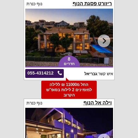
ריזורט פסגת הנוף
נוף כנרת
8
חדרים
055-4314212
איש קשר:
גבריאל
החל מ11000 ₪ ללילה
למזמינים 2 לילות בסופ"ש
הקרוב
וילה אל הנוף
נוף כנרת