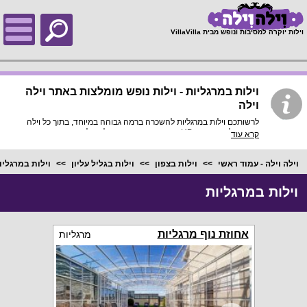
;
וילות יוקרה למסיבות ונופש מבית VillaVilla
וילות במרגליות - וילות נופש מומלצות באתר וילה
וילה
לרשותכם וילות במרגליות להשכרה ברמה גבוהה במיוחד, בתוך כל וילה
פירוט מלא, תמונות HD והכי חשוב התאמה מלאה לסמארטפונים
קרא עוד
ולטאבלטים, היכנסו עכשיו!
וילה וילה - עמוד ראשי
וילות בצפון
וילות בגליל עליון
וילות במרגליו
וילות במרגליות
אחוזת נוף מרגליות
מרגליות