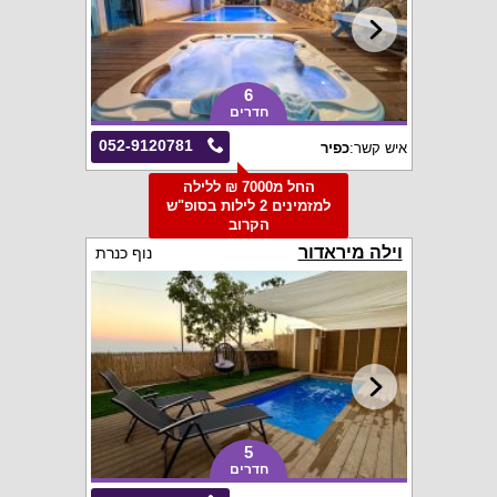
6
חדרים
052-9120781
איש קשר:
כפיר
החל מ7000 ₪ ללילה
למזמינים 2 לילות בסופ"ש
הקרוב
וילה מיראדור
נוף כנרת
5
חדרים