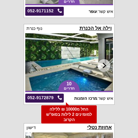
חדרים
052-9171152
איש קשר:
עופר
וילה אל הכנרת
נוף כנרת
10
חדרים
052-9172879
איש קשר:
מרכז הזמנות
החל מ10000 ₪ ללילה
למזמינים 2 לילות בסופ"ש
הקרוב
אחוזת נטלי
דישון