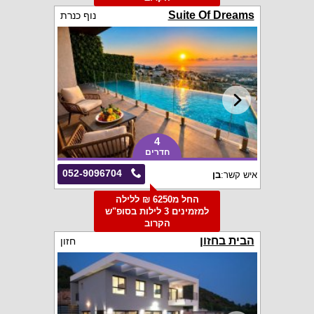
Suite Of Dreams
נוף כנרת
4
חדרים
052-9096704
איש קשר:
בן
החל מ6250 ₪ ללילה
למזמינים 3 לילות בסופ"ש
הקרוב
הבית בחזון
חזון