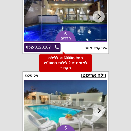
6
חדרים
052-9123167
איש קשר:
מוטי
החל מ6000 ₪ ללילה
למזמינים 2 לילות בסופ"ש
הקרוב
וילה אריסטו
אליפלט
5