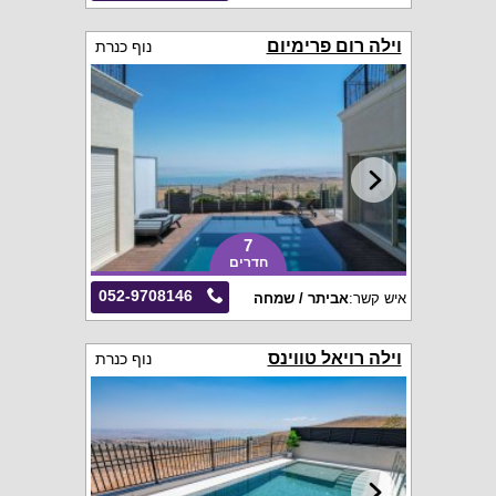
וילה רום פרימיום
נוף כנרת
7
חדרים
052-9708146
איש קשר:
אביתר / שמחה
וילה רויאל טווינס
נוף כנרת