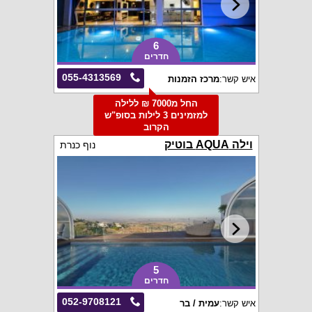
6
חדרים
055-4313569
איש קשר:
מרכז הזמנות
החל מ7000 ₪ ללילה
למזמינים 3 לילות בסופ"ש
הקרוב
וילה AQUA בוטיק
נוף כנרת
5
חדרים
052-9708121
איש קשר:
עמית / בר