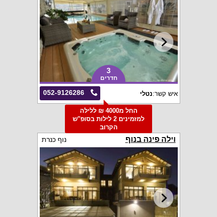
3
חדרים
052-9126286
איש קשר:
נטלי
החל מ4000 ₪ ללילה
למזמינים 2 לילות בסופ"ש
הקרוב
וילה פינה בנוף
נוף כנרת