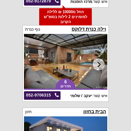
052-9172879
איש קשר:
מרכז הזמנות
החל מ10000 ₪ ללילה
למזמינים 2 לילות בסופ"ש
הקרוב
וילה כנרת דלוקס
נוף כנרת
6
חדרים
052-9706315
איש קשר:
יעקב / שלומי
הבית בחזון
חזון