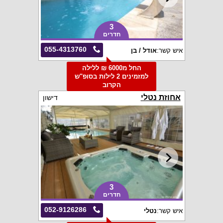
3
חדרים
055-4313760
איש קשר:
אודל / בן
החל מ6000 ₪ ללילה
למזמינים 2 לילות בסופ"ש
הקרוב
אחוזת נטלי
דישון
3
חדרים
052-9126286
איש קשר:
נטלי