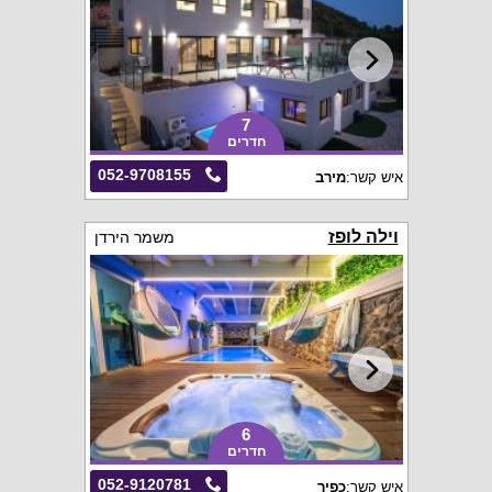
7
חדרים
052-9708155
איש קשר:
מירב
וילה לופז
משמר הירדן
6
חדרים
052-9120781
איש קשר:
כפיר