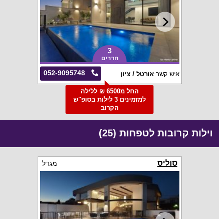
3
חדרים
052-9095748
איש קשר:
אורטל / ציון
החל מ6500 ₪ ללילה
למזמינים 3 לילות בסופ"ש
הקרוב
וילות קרובות לטפחות (25)
סוליס
מגדל