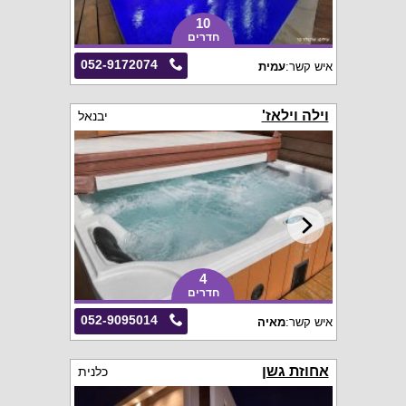
10
חדרים
052-9172074
איש קשר:
עמית
וילה וילאז'
יבנאל
4
חדרים
052-9095014
איש קשר:
מאיה
אחוזת גשן
כלנית