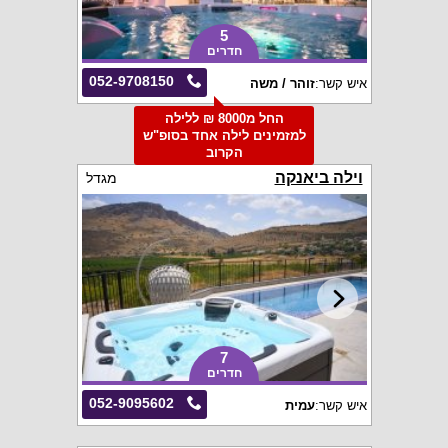
5
חדרים
052-9708150
איש קשר:
זוהר / משה
החל מ8000 ₪ ללילה
למזמינים לילה אחד בסופ"ש
הקרוב
וילה ביאנקה
מגדל
7
חדרים
052-9095602
איש קשר:
עמית