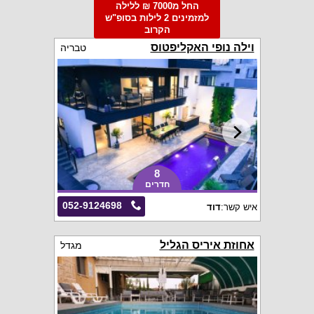
החל מ7000 ₪ ללילה
למזמינים 2 לילות בסופ"ש
הקרוב
וילה נופי האקליפטוס
טבריה
8
חדרים
052-9124698
איש קשר:
דוד
אחוזת איריס הגליל
מגדל