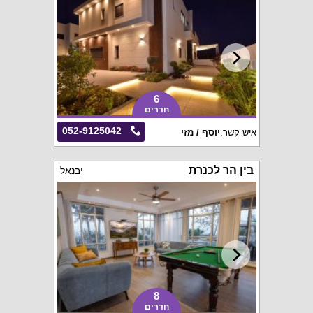
6
חדרים
052-9125042
איש קשר:
יוסף / מזי
בין הר לכנרת
יבנאל
8
חדרים