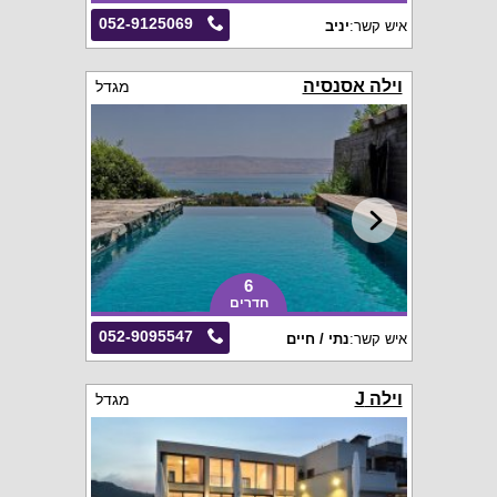
052-9125069
איש קשר:
יניב
וילה אסנסיה
מגדל
6
חדרים
052-9095547
איש קשר:
נתי / חיים
וילה J
מגדל