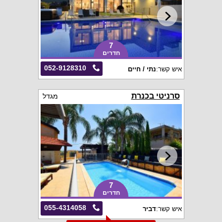
7
חדרים
052-9128310
איש קשר:
נתי / חיים
סרניטי בכנרת
מגדל
7
חדרים
055-4314058
איש קשר:
דביר