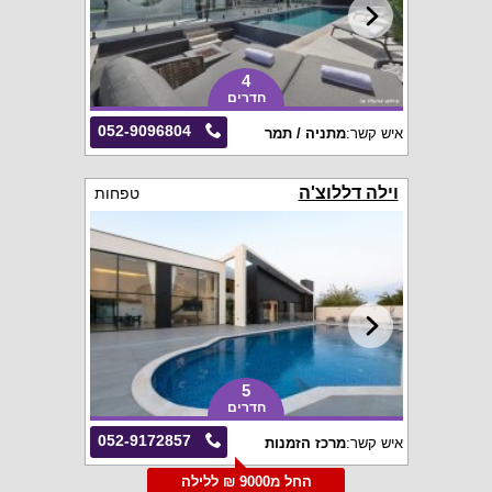
4
חדרים
052-9096804
איש קשר:
מתניה / תמר
וילה דללוצ'ה
טפחות
5
חדרים
052-9172857
איש קשר:
מרכז הזמנות
החל מ9000 ₪ ללילה