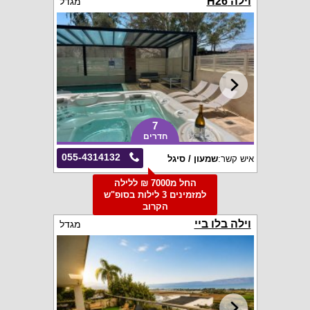
וילה H26
מגדל
7
חדרים
055-4314132
איש קשר:
שמעון / סיגל
החל מ7000 ₪ ללילה
למזמינים 3 לילות בסופ"ש
הקרוב
וילה בלו ביי
מגדל