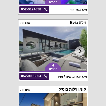
חדרים
052-9124698
איש קשר:
דוד
וילה Evia
טפחות
4
חדרים
052-9096804
איש קשר:
מתניה / תמר
קומו וילות בוטיק
טפחות