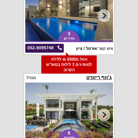
3
חדרים
052-9095748
איש קשר:
אורטל / ציון
החל מ6500 ₪ ללילה
למזמינים 3 לילות בסופ"ש
הקרוב
ג'וזף ריזורט
מגדל
6
חדרים