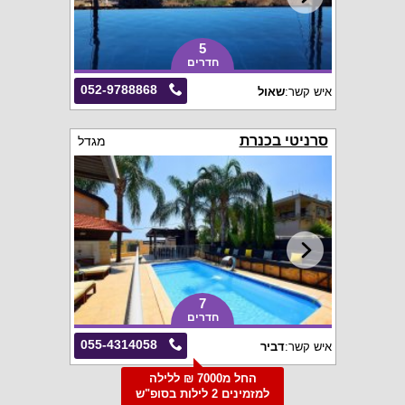
5
חדרים
052-9788868
איש קשר:
שאול
סרניטי בכנרת
מגדל
7
חדרים
055-4314058
איש קשר:
דביר
החל מ7000 ₪ ללילה
למזמינים 2 לילות בסופ"ש