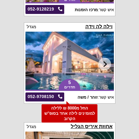
052-9128219
איש קשר:
מרכז הזמנות
וילה לה וידה
מגדל
5
חדרים
052-9708150
איש קשר:
זוהר / משה
החל מ8000 ₪ ללילה
למזמינים לילה אחד בסופ"ש
הקרוב
אחוזת איריס הגליל
מגדל