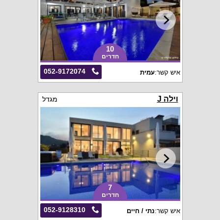
10
חדרים
052-9172074
איש קשר:
עמית
וילה J
מגדל
7
חדרים
052-9128310
איש קשר:
נתי / חיים