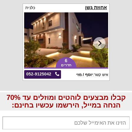
אחוזת גשן
כלנית
6
חדרים
052-9125042
איש קשר:
יוסף / מזי
קבלו מבצעים לוהטים ומוזלים עד 70%
הנחה במייל, הירשמו עכשיו בחינם: