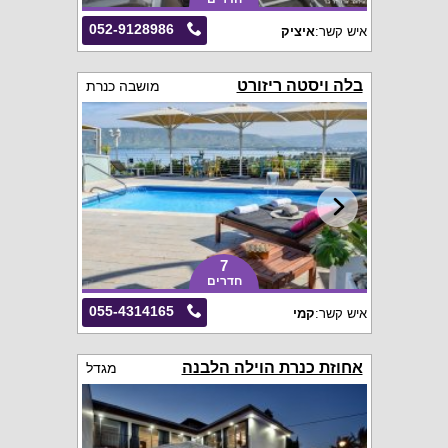
052-9128986
איש קשר:
איציק
בלה ויסטה ריזורט
מושבה כנרת
7
חדרים
055-4314165
איש קשר:
קמי
אחוזת כנרת הוילה הלבנה
מגדל