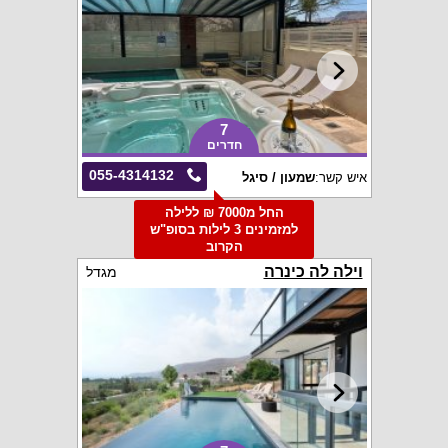
7
חדרים
055-4314132
איש קשר:
שמעון / סיגל
החל מ7000 ₪ ללילה
למזמינים 3 לילות בסופ"ש
הקרוב
וילה לה כינרה
מגדל