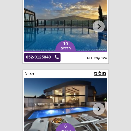
10
חדרים
052-9125040
איש קשר:
דנה
סוליס
מגדל
6
חדרים