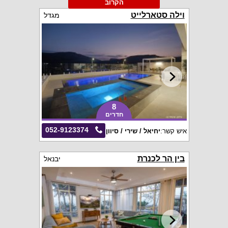
הקרוב
וילה סטארלייט
מגדל
8
חדרים
052-9123374
איש קשר:
יחיאל / שירי / סיוון
בין הר לכנרת
יבנאל