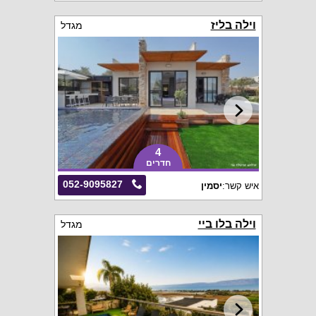
וילה בליז
מגדל
4
חדרים
052-9095827
איש קשר:
יסמין
וילה בלו ביי
מגדל