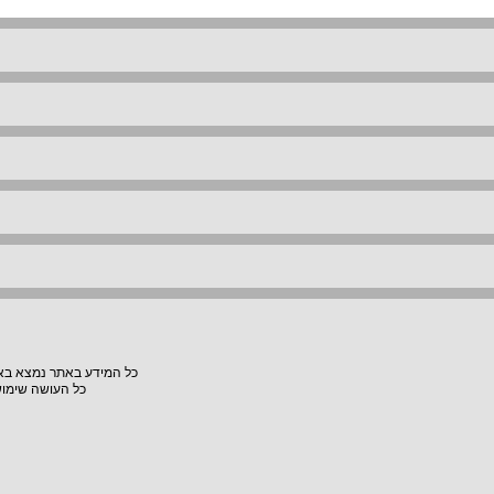
כל המידע באתר נמצא באחר
כל העושה שימוש באתר "VillaVilla" אחראי למעשיו, האתר לא יהיה אחראי לת