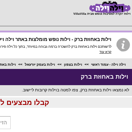
;
וילות יוקרה למסיבות ונופש מבית VillaVilla
וילות באחוזת ברק - וילות נופש מומלצות באתר וילה וי
לרשותכם וילות באחוזת ברק להשכרה ברמה גבוהה במיוחד, בתוך כל וילה פירוט מלא, תמונות HD והכי חשוב התאמה מלאה לסמארטפונים ו
קרא עוד
וילה וילה - עמוד ראשי
וילות בצפון
וילות בעמק יזרעאל
וילות באח
וילות באחוזת ברק
לא נמצאו וילות באחוזת ברק, צפו למטה בוילות קרובות ליישוב.
קבלו מבצעים לוהטים ומוזלים עד %