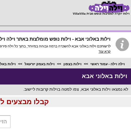
;
וילות יוקרה למסיבות ונופש מבית VillaVilla
וילות באלוני אבא - וילות נופש מומלצות באתר וילה ויל
לרשותכם וילות באלוני אבא להשכרה ברמה גבוהה במיוחד, בתוך כל וילה פירוט מלא, תמונות HD והכי חשוב התאמה מלאה לסמארטפונים ול
קרא עוד
וילה וילה - עמוד ראשי
וילות בצפון
וילות בעמק יזרעאל
וילות באלו
וילות באלוני אבא
לא נמצאו וילות באלוני אבא, צפו למטה בוילות קרובות ליישוב.
קבלו מבצעים לוהטים ומוזלים עד %