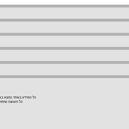
כל המידע באתר נמצא באחר
כל העושה שימוש באתר "VillaVilla" אחראי למעשיו, האתר לא יהיה אחראי לת