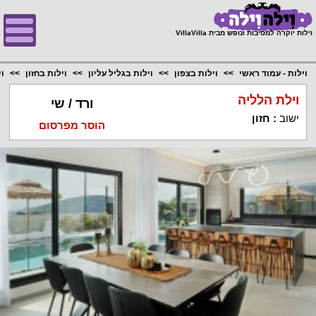
;
וילות יוקרה למסיבות ונופש מבית VillaVilla
וילות - עמוד ראשי
וילות בצפון
וילות בגליל עליון
וילות בחזון
ו
וילת הלליה
ורד / שי
ישוב
:
חזון
הוסר מפרסום