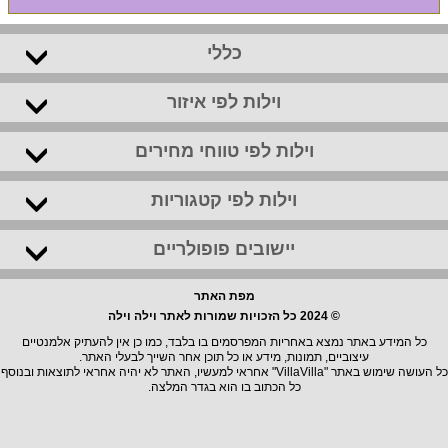
כללי
וילות לפי איזור
וילות לפי טווחי מחירים
וילות לפי קטגוריות
יישובים פופולריים
מפת האתר
© 2024 כל הזכויות שמורות לאתר וילה וילה
כל המידע באתר נמצא באחריות המפרסמים בו בלבד, כמו כן אין להעתיק אלמנטיים
עיצוביים, תמונות, מידע או כל תוכן אחר השייך לבעלי האתר.
כל העושה שימוש באתר "VillaVilla" אחראי למעשיו, האתר לא יהיה אחראי לתוצאות ובנוסף
כל הכתוב בו הוא בגדר המלצה.