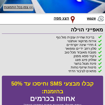
>> צפו בכל התמונות
waze
הצג מפה
מאפייני הוילה
בריכת שחייה ענקית מול נוף
אירוח מרוקאי אותנטי
4 חדרי שינה יוקרתיים
סלון רחב ידיים ומפואר
מטבח מאובזר מכל טוב
ג'קוזי ספא מפנק
שולחן פינג פונג
פינת מנגל בחצר
מיטות שיזוף נוחות
מתאים לציבור הדתי
קבלו מבצעי SMS וחיסכו עד 50%
בהזמנת:
אחוזה בכרמים
אתם תקבלו מבצעים חמים במחירי רצפה!