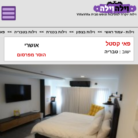
;
וילות יוקרה למסיבות ונופש מבית VillaVilla
וילות - עמוד ראשי
וילות בצפון
וילות בכנרת
וילות בטבריה
פאי
פאי קסטל
אושרי
ישוב
:
טבריה
הוסר מפרסום