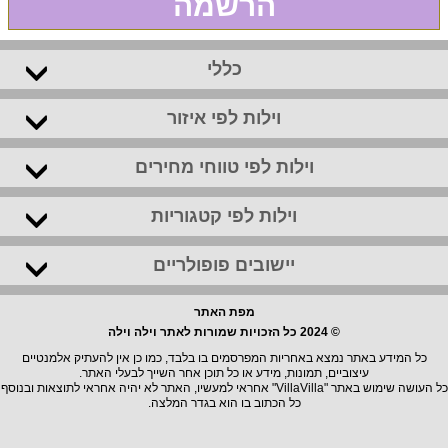
הרשמה
כללי
וילות לפי איזור
וילות לפי טווחי מחירים
וילות לפי קטגוריות
יישובים פופולריים
מפת האתר
© 2024 כל הזכויות שמורות לאתר וילה וילה
כל המידע באתר נמצא באחריות המפרסמים בו בלבד, כמו כן אין להעתיק אלמנטיים
עיצוביים, תמונות, מידע או כל תוכן אחר השייך לבעלי האתר.
כל העושה שימוש באתר "VillaVilla" אחראי למעשיו, האתר לא יהיה אחראי לתוצאות ובנוסף
כל הכתוב בו הוא בגדר המלצה.