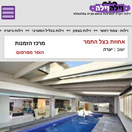
;
וילות יוקרה למסיבות ונופש מבית VillaVilla
וילות - עמוד ראשי
וילות בצפון
וילות בגליל המערבי
וילות ביערה
אחוזת בצל התמר
מרכז הזמנות
ישוב
:
יערה
הוסר מפרסום