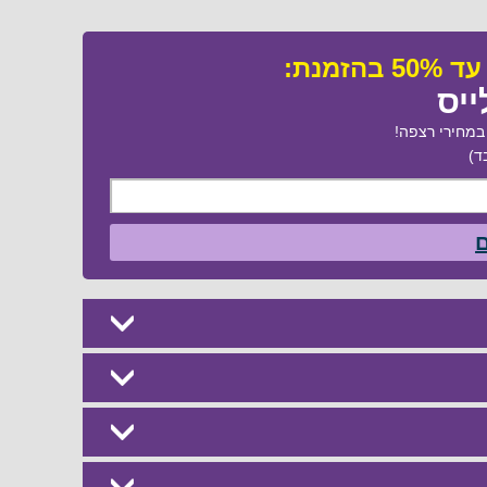
ייס
מחירי רצפה!
ד)
ם