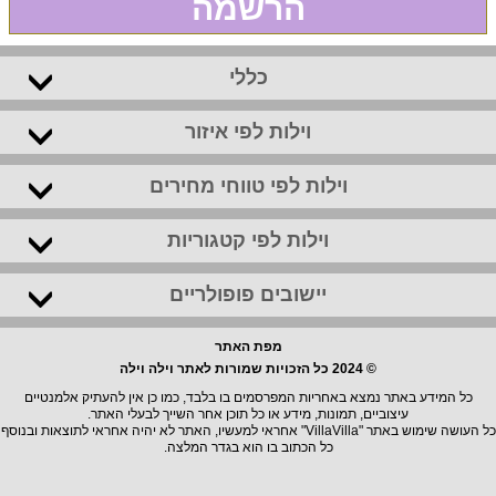
הרשמה
כללי
וילות לפי איזור
וילות לפי טווחי מחירים
וילות לפי קטגוריות
יישובים פופולריים
מפת האתר
© 2024 כל הזכויות שמורות לאתר וילה וילה
כל המידע באתר נמצא באחריות המפרסמים בו בלבד, כמו כן אין להעתיק אלמנטיים
עיצוביים, תמונות, מידע או כל תוכן אחר השייך לבעלי האתר.
כל העושה שימוש באתר "VillaVilla" אחראי למעשיו, האתר לא יהיה אחראי לתוצאות ובנוסף
כל הכתוב בו הוא בגדר המלצה.