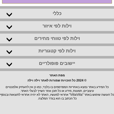
כללי
וילות לפי איזור
וילות לפי טווחי מחירים
וילות לפי קטגוריות
יישובים פופולריים
מפת האתר
© 2024 כל הזכויות שמורות לאתר וילה וילה
כל המידע באתר נמצא באחריות המפרסמים בו בלבד, כמו כן אין להעתיק אלמנטיים
עיצוביים, תמונות, מידע או כל תוכן אחר השייך לבעלי האתר.
כל העושה שימוש באתר "VillaVilla" אחראי למעשיו, האתר לא יהיה אחראי לתוצאות ובנוסף
כל הכתוב בו הוא בגדר המלצה.