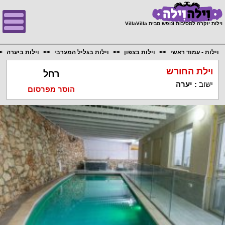
;
וילות יוקרה למסיבות ונופש מבית VillaVilla
וילות - עמוד ראשי
וילות בצפון
וילות בגליל המערבי
וילות ביערה
וילת החורש
רחל
ישוב
:
יערה
הוסר מפרסום