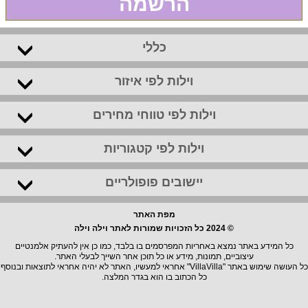
הרשמה
כללי
וילות לפי איזור
וילות לפי טווחי מחירים
וילות לפי קטגוריות
יישובים פופולריים
מפת האתר
© 2024 כל הזכויות שמורות לאתר וילה וילה
כל המידע באתר נמצא באחריות המפרסמים בו בלבד, כמו כן אין להעתיק אלמנטיים
עיצוביים, תמונות, מידע או כל תוכן אחר השייך לבעלי האתר.
כל העושה שימוש באתר "VillaVilla" אחראי למעשיו, האתר לא יהיה אחראי לתוצאות ובנוסף
כל הכתוב בו הוא בגדר המלצה.