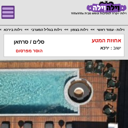
;
וילות יוקרה למסיבות ונופש מבית VillaVilla
וילות - עמוד ראשי
וילות בצפון
וילות בגליל המערבי
וילות בירכא
אחוזת המטע
סלים / סרחאן
ישוב
:
ירכא
הוסר מפרסום