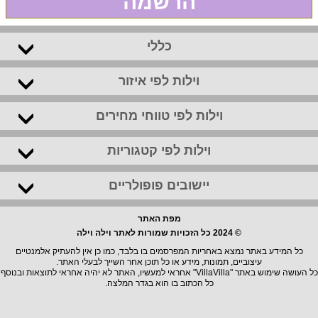
הרשמה
כללי
וילות לפי איזור
וילות לפי טווחי מחירים
וילות לפי קטגוריות
יישובים פופולריים
מפת האתר
© 2024 כל הזכויות שמורות לאתר וילה וילה
כל המידע באתר נמצא באחריות המפרסמים בו בלבד, כמו כן אין להעתיק אלמנטיים
עיצוביים, תמונות, מידע או כל תוכן אחר השייך לבעלי האתר.
כל העושה שימוש באתר "VillaVilla" אחראי למעשיו, האתר לא יהיה אחראי לתוצאות ובנוסף
כל הכתוב בו הוא בגדר המלצה.