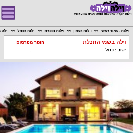
;
וילות יוקרה למסיבות ונופש מבית VillaVilla
וילות - עמוד ראשי
וילות בצפון
וילות בכנרת
וילות בכחל
וילה 
וילה בשמי התכלת
הוסר מפרסום
ישוב
:
כחל