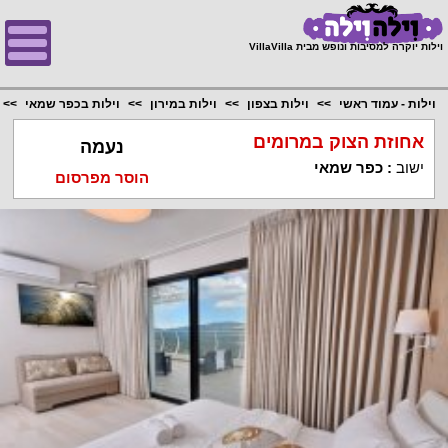
;
וילות יוקרה למסיבות ונופש מבית VillaVilla
וילות - עמוד ראשי
וילות בצפון
וילות במירון
וילות בכפר שמאי
אחוזת הצוק במרומים
נעמה
ישוב
:
כפר שמאי
הוסר מפרסום