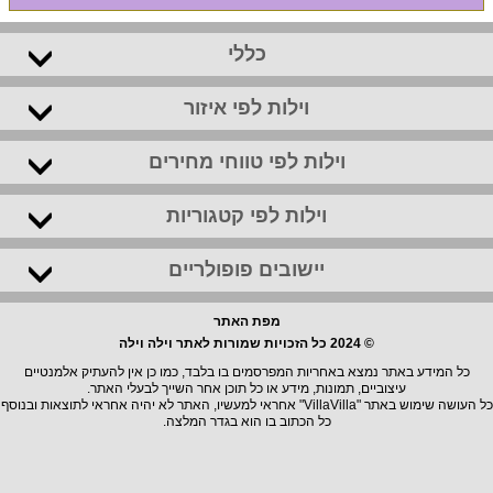
כללי
וילות לפי איזור
וילות לפי טווחי מחירים
וילות לפי קטגוריות
יישובים פופולריים
מפת האתר
© 2024 כל הזכויות שמורות לאתר וילה וילה
כל המידע באתר נמצא באחריות המפרסמים בו בלבד, כמו כן אין להעתיק אלמנטיים
עיצוביים, תמונות, מידע או כל תוכן אחר השייך לבעלי האתר.
כל העושה שימוש באתר "VillaVilla" אחראי למעשיו, האתר לא יהיה אחראי לתוצאות ובנוסף
כל הכתוב בו הוא בגדר המלצה.