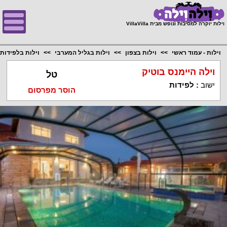
;
וילות יוקרה למסיבות ונופש מבית VillaVilla
וילות - עמוד ראשי
וילות בצפון
וילות בגליל המערבי
וילות בלפידות
וילה היימנס בוטיק
טל
ישוב
:
לפידות
הוסר מפרסום