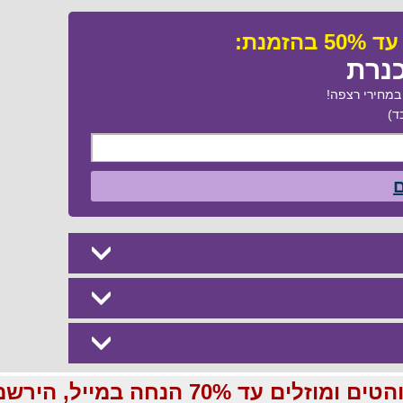
כנרת
מחירי רצפה!
ד)
ם
70 הנחה במייל, הירשמו עכשיו בחינם: