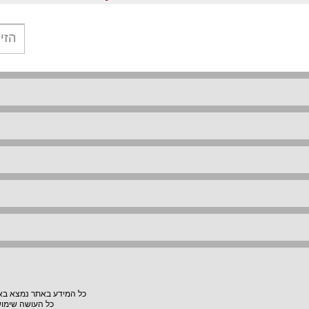
כל המידע באתר נמצא באחר
כל העושה שימוש באתר "VillaVilla" אחראי למעשיו, האתר לא יהיה אחראי לת