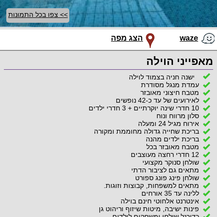
>> צפו בכל התמונות
waze
הצג מפה
מאפייני הוילה
ישנה חניה בצמוד לוילה
עמדת מנגל מסודרת
מטבח חיצוני מאובזר
לאירועים של עד כ-42 נופשים
10 חדרי שינה יוקרתיים + 3 חדרי ילדים
סלון מרווח ונוח
אירוח מגיל 24 ומעלה
בריכת שחייה גדולה מחוממת ומקורה
בריכת ילדים מהנה
מטבח מאובזר בכל
12 חדרי רחצה מעוצבים
שולחן סנוקר מקצועי
מתאים גם לציבור הדתי
שולחן פינג פונג ספורט
מתאים למשפחות, קבוצות וזוגות.
ללינה עד 35 אורחים
אינטרנט אלחוטי חינם בוילה
פינות ישיבה, מיטות שיזוף וריהוט גן
כדורגל שולחן ומשחקים לילדים