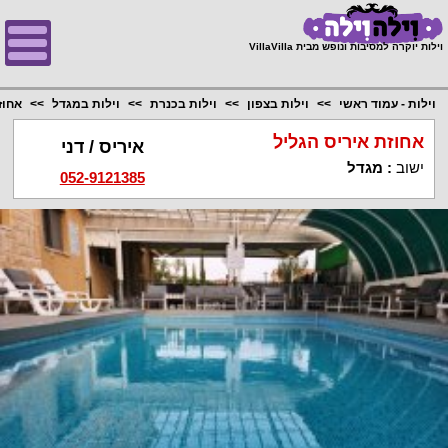
;
וילות יוקרה למסיבות ונופש מבית VillaVilla
וילות - עמוד ראשי
וילות בצפון
וילות בכנרת
וילות במגדל
אחוז
אחוזת איריס הגליל
איריס / דני
ישוב
:
מגדל
052-9121385